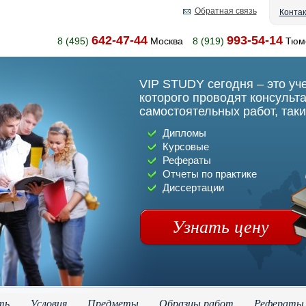
Обратная связь
Конта
642-47-44
993-54-14
8 (495)
Москва
8 (919)
Тюм
VIP STUDY сегодня – это уч
которого проводят консульт
самостоятельных работ, таки
Дипломы
Курсовые
Рефераты
Отчеты по практике
Диссертации
Узнать цену
ть
Условия
Предметы
Образцы работ
Рефераты