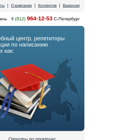
|
|
|
кты
О компании
Коллектив
Вакансии
964-12-53
ень
8 (812)
С-Петербург
ебный центр, репетиторы
ации по написанию
х как:
Отчеты по практике