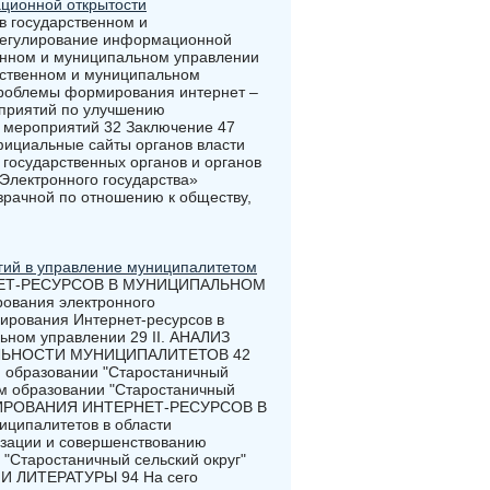
ционной открытости
в государственном и
 регулирование информационной
венном и муниципальном управлении
рственном и муниципальном
Проблемы формирования интернет –
оприятий по улучшению
 мероприятий 32 Заключение 47
фициальные сайты органов власти
 государственных органов и органов
Электронного государства»
зрачной по отношению к обществу,
гий в управление муниципалитетом
ЕТ-РЕСУРСОВ В МУНИЦИПАЛЬНОМ
ования электронного
мирования Интернет-ресурсов в
ьном управлении 29 II. АНАЛИЗ
ЛЬНОСТИ МУНИЦИПАЛИТЕТОВ 42
м образовании "Старостаничный
ом образовании "Старостаничный
РМИРОВАНИЯ ИНТЕРНЕТ-РЕСУРСОВ В
ипалитетов в области
изации и совершенствованию
"Старостаничный сельский округ"
 ЛИТЕРАТУРЫ 94 На сего