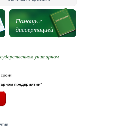
Помощь с
диссертацией
осударственном унитарном
 сроки!
тарном предприятии
"
ятии