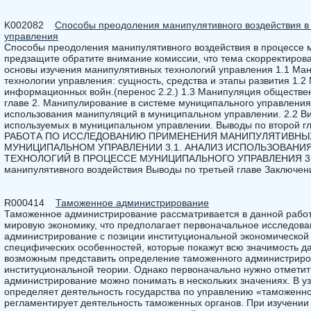
K002082
Способы преодоления манипулятивного воздействия в
управления
Способы преодоления манипулятивного воздействия в процессе 
предзащите обратите внимание комиссии, что тема скорректирова
основы изучения манипулятивных технологий управления 1.1 Ман
технологии управления: сущность, средства и этапы развития 1.
информационных войн.(перенос 2.2.) 1.3 Манипуляция обществ
главе 2. Манипулирование в системе муниципального управления
использования манипуляций в муниципальном управлении. 2.2 В
используемых в муниципальном управлении. Выводы по второй
РАБОТА ПО ИССЛЕДОВАНИЮ ПРИМЕНЕНИЯ МАНИПУЛЯТИВНЫ
МУНИЦИПАЛЬНОМ УПРАВЛЕНИИ 3.1. АНАЛИЗ ИСПОЛЬЗОВАН
ТЕХНОЛОГИЙ В ПРОЦЕССЕ МУНИЦИПАЛЬНОГО УПРАВЛЕНИЯ 3.2. 
манипулятивного воздействия Выводы по третьей главе Заключени
R000414
Таможенное администрирование
Таможенное администрирование рассматривается в данной работе
мировую экономику, что предполагает первоначальное исследова
администрирование с позиции институциональной экономической 
специфических особенностей, которые покажут всю значимость да
возможным представить определение таможенного администриров
институциональной теории. Однако первоначально нужно отметит
администрирование можно понимать в нескольких значениях. В у
определяет деятельность государства по управлению «таможенно
регламентирует деятельность таможенных органов. При изучении 