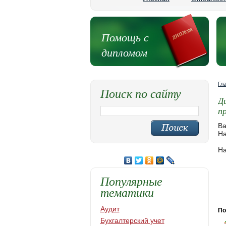
Помощь с
дипломом
Гл
Поиск по сайту
Д
п
Ва
На
На
Популярные
тематики
Аудит
По
Бухгалтерский учет