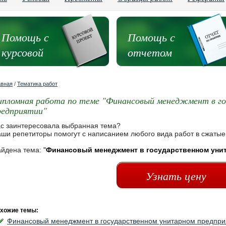
Помощь с
Помощь с
курсовой
отчетом
авная
/
Тематика работ
ипломная работа по теме "Финансовый менеджмент в г
редприятии"
с заинтересовала выбранная тема?
ши репетиторы помогут с написанием любого вида работ в сжатые
йдена тема:
"
Финансовый менеджмент в государственном уни
Узнать цену
хожие темы:
Финансовый менеджмент в государственном унитарном предпри