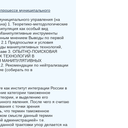
 процессе муниципального
муниципального управления (на
на) 1. Теоретико-методологические
ипуляция как особый вид
2 Манипулятивные инструменты
енным мнением Выводы по первой
 2.1 Предпосылки и условия
иды манипулятивных технологий,
 главе 3. ОПЫТНО-ПОИСКОВАЯ
Х ТЕХНОЛОГИЙ В
ИЯ МАНИПУЛЯТИВНЫХ
Рекомендации по нейтрализации
е (собирать по в
 как институт интеграции России в
ние категории таможенное
теории, и выделению его
нного явления. После чего я считаю
ания с точки зрения
ь, что термин таможенное
зком смысле данный термин
й администрацией» т.е.
данной трактовки упор делается на