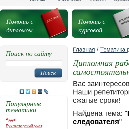
Помощь с
Помощь с
дипломом
курсовой
Главная
/
Тематика 
Поиск по сайту
Дипломная раб
самостоятельн
Вас заинтересо
Наши репетиторы
сжатые сроки!
Популярные
тематики
Найдена тема:
"
Аудит
следователя
"
Бухгалтерский учет