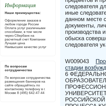
Информация
следователя дл
иные следоват
Наши преимущества:
данном месте с
Оформление заказов в
любом городе России
документы, ли
Оплата услуг различными
производства и
способами, в том числе
через Сбербанк на
обыска соверш
расчетный счет Компании
Лучшая цена
следователя ук
Наивысшее качество услуг
W009043
Про
По вопросам
стадии возбужд
сотрудничества
6 ФЕДЕРАЛЬН
По вопросам сотрудничества
ОБРАЗОВАТЕ
размещения баннеров на
сайте обращайтесь по
ПРОФЕССИОН
контактному телефону в г.
УНИВЕРСИТЕТ
Москве 8 (495) 642-47-44
РОССИЙСКОЙ 
ПРОЦЕССА КУ