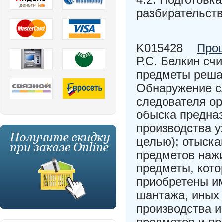
разбирательст
K015428
Про
Р.С. Белкин сч
предметы реша
Обнаружение с
следователя ор
обыска предна
производства у
целью); отыска
предметов нажи
предметы, кот
приобретены им
шантажа, иных
производства и
предметов и п