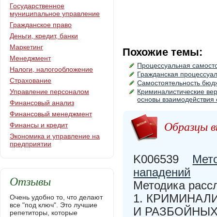
Государственное
муниципальное управление
Гражданское право
Деньги, кредит, банки
Маркетинг
Похожие темы:
Менеджмент
Процессуальная самосто
Налоги, налогообложение
Гражданская процессуал
Страхование
Самостоятельность бюдж
Управление персоналом
Криминалистические вер
основы взаимодействия 
Финансовый анализ
Финансовый менеджмент
Образцы в
Финансы и кредит
Экономика и управление на
предприятии
K006539
Мето
нападений
Отзывы
Методика расс
1. КРИМИНАЛ
Очень удобно то, что делают
все "под ключ". Это лучшие
И РАЗБОЙНЫХ 
репетиторы, которые