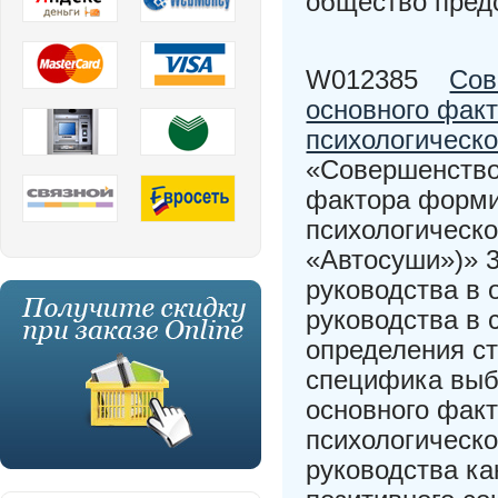
общество пред
W012385
Сов
основного фак
психологическо
«Совершенствов
фактора форми
психологическо
«Автосуши»)» 3
руководства в 
руководства в 
определения ст
специфика выб
основного фак
психологическо
руководства к