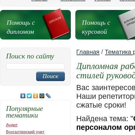
Помощь с
Помощь с
дипломом
курсовой
Главная
/
Тематика 
Поиск по сайту
Дипломная раб
стилей руково
Вас заинтересо
Наши репетиторы
сжатые сроки!
Популярные
тематики
Найдена тема:
"
Аудит
персоналом ор
Бухгалтерский учет