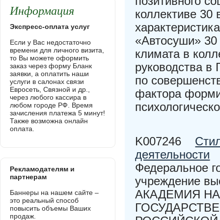
позитивного со
Информация
коллективе 30 
характеристика
Экспресс-оплата услуг
«Автосуши» 30 
Если у Вас недостаточно
времени для личного визита,
климата в колл
то Вы можете оформить
руководства в 
заказ через форму Бланк
заявки, а оплатить наши
по совершенств
услуги в салонах связи
Евросеть, Связной и др.,
фактора форми
через любого кассира в
психологическо
любом городе РФ. Время
зачисления платежа 5 минут!
Также возможна онлайн
оплата.
K007246
Стил
деятельности
Федеральное г
Рекламодателям и
партнерам
учреждение в
АКАДЕМИЯ НА
Баннеры на нашем сайте –
это реальный способ
ГОСУДАРСТВЕ
повысить объемы Ваших
продаж.