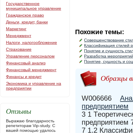
Государственное
муниципальное управление
Гражданское право
Деньги, кредит, банки
Маркетинг
Похожие темы:
Менеджмент
Совершенствование стил
Налоги, налогообложение
Классификация стилей р
Страхование
Понятие и сущность сти
Управление персоналом
Разработка мероприятий
Понятие, сущность и со
Финансовый анализ
Финансовый менеджмент
Образцы в
Финансы и кредит
Экономика и управление на
предприятии
W006666
Ана
предприятием
Отзывы
3 1 Теоретичес
предприятием 7
Выражаю благодарность
репетиторам Vip-study. С
7 1.2 Классифи
вашей помощью удалось