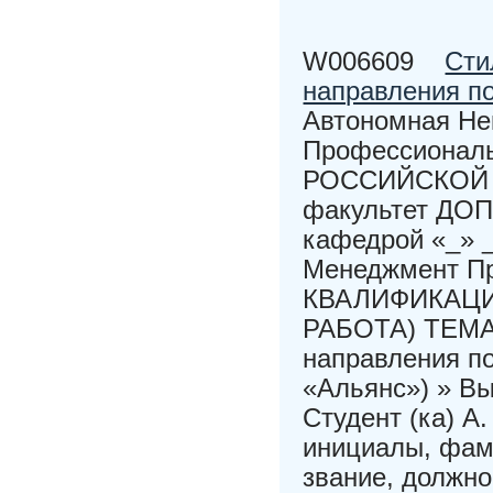
W006609
Сти
направления п
Автономная Не
Профессионал
РОССИЙСКОЙ 
факультет ДО
кафедрой «_» _
Менеджмент П
КВАЛИФИКАЦИ
РАБОТА) ТЕМА:
направления п
«Альянс») » Вы
Студент (ка) А
инициалы, фами
звание, должн