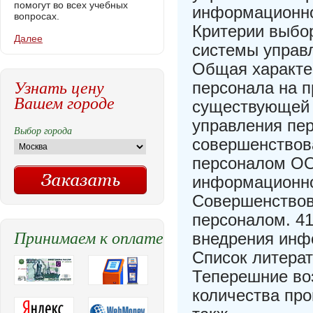
помогут во всех учебных
информационно
вопросах.
Критерии выбо
Далее
системы управ
Общая характе
Узнать цену
персонала на 
Вашем городе
существующей 
управления пе
Выбор города
совершенствов
персоналом ОО
информационно
Совершенствов
персоналом. 41
Принимаем к оплате
внедрения инф
Список литера
Теперешние во
количества про