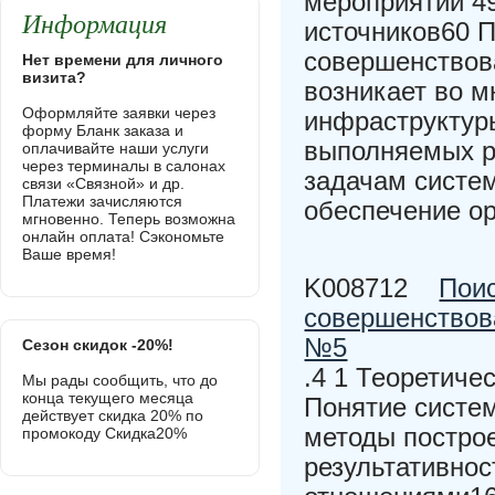
мероприятий 
Информация
источников60
совершенствов
Нет времени для личного
визита?
возникает во м
Оформляйте заявки через
инфраструктур
форму Бланк заказа и
выполняемых р
оплачивайте наши услуги
через терминалы в салонах
задачам систе
связи «Связной» и др.
Платежи зачисляются
обеспечение о
мгновенно. Теперь возможна
онлайн оплата! Сэкономьте
Ваше время!
K008712
Поис
совершенствов
№5
Сезон скидок -20%!
.4 1 Теоретиче
Мы рады сообщить, что до
конца текущего месяца
Понятие систе
действует скидка 20% по
методы постро
промокоду Скидка20%
результативно