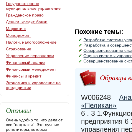
Государственное
муниципальное управление
Гражданское право
Деньги, кредит, банки
Маркетинг
Похожие темы:
Менеджмент
Разработка системы уп
Налоги, налогообложение
Разработка и совершенс
Страхование
Совершенствование сис
Управление персоналом
Оценка системы управле
Совершенствование сис
Финансовый анализ
Финансовый менеджмент
Образцы в
Финансы и кредит
Экономика и управление на
предприятии
W006248
Ана
«Пеликан»
Отзывы
6 . 3 1.Функци
предприятия 6
Очень удобно то, что делают
все "под ключ". Это лучшие
управления пер
репетиторы, которые