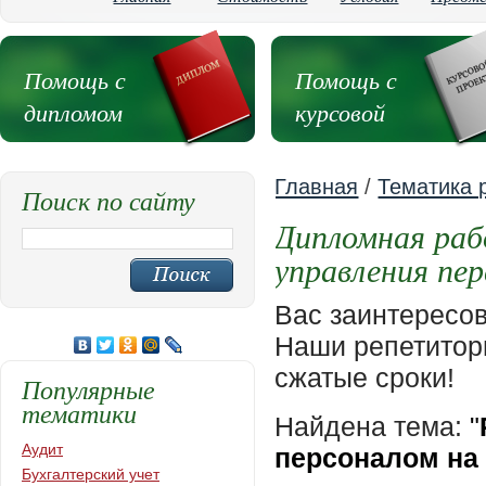
Помощь с
Помощь с
дипломом
курсовой
Главная
/
Тематика 
Поиск по сайту
Дипломная раб
управления пе
Вас заинтересо
Наши репетиторы
сжатые сроки!
Популярные
тематики
Найдена тема:
"
Аудит
персоналом на
Бухгалтерский учет