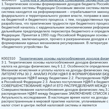
W004855
Структура и экономическое содержание бюджетной с
1.Теоретические основы формирования доходов бюджета Российск
содержание системы Федерации Основным звеном системы являе
система находится на реформирования – отрабатывается закон
федерального и территориального уровня власти, поправки в за
на бюджетной и бюджетного процесса. с тем, государственных п
разработана, что практические трудности при бюджетного проце
бюджетной началось с кардинальными экономическими реформами,
дальнейшем предопределило пересмотра бюджетного и определ
Федерации. Принятая в 1993 году Российской Федерации основы 
Федерации, заключающиеся, прочего в разграничении доходов и
формировании единых механизмов регулирования. В литературе с
«бюджетного устройства» бы
K002310
Теоретические основы налогообложения доходов физи
3 1. Теоретические основы налогообложения доходов физических 
налога на доходы физических лиц 6 1.2. Особенности определени
Механизм исчисления и уплаты налога на доходы физических
ЛИТЕРАТУРЫ 30 2. АНАЛИЗ РОЛИ НДФЛ В ФОРМИРОВАНИИ БЮДЖ
распределения НДФЛ между бюджетами 2.2. Распределение НДФ
в Российской Федерации 2.3. Анализ поступления НДФЛ в бюджет
СОВЕРШЕНСТВОВАНИЕ НДФЛ И ЕГО РАСПРЕДЕЛЕНИЯ МЕЖДУ 
Совершенствование налогообложения доходов физических лиц 3.
распределения НДФЛ между бюджетами ЗАКЛЮЧЕНИЕ СПИСО
Актуальность исследования. В настоящее время налог на доходы
распространенным в мировой практике налогом, уплачиваемым с
налог стоит в центре любой налоговой системы и является