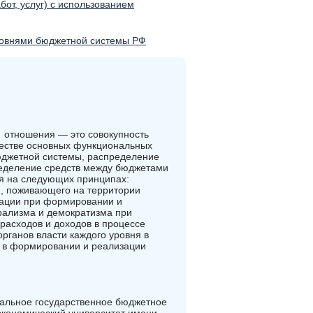
от, услуг) с использованием
ровнями бюджетной системы РФ
отношения — это совокупность
честве основных функциональных
юджетной системы, распределение
ределение средств между бюджетами
я на следующих принципах:
я, поживающего на территории
рации при формировании и
рализма и демократизма при
расходов и доходов в процессе
рганов власти каждого уровня в
и в формировании и реализации
альное государственное бюджетное