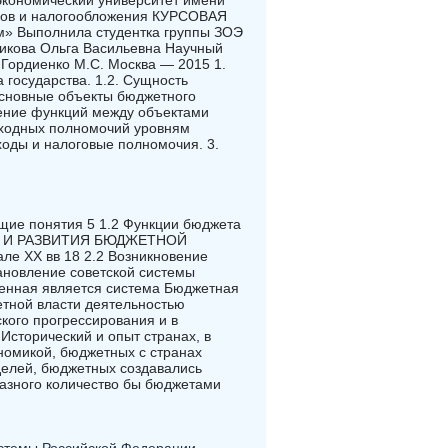
экономический университет имени
огов и налогообложения КУРСОВАЯ
» Выполнила студентка группы ЗОЭ
икова Ольга Васильевна Научный
 Гордиенко М.С. Москва — 2015 1.
 государства. 1.2. Сущность
Основные объекты бюджетного
ение функций между объектами
сходных полномочий уровням
оды и налоговые полномочия. 3.
е понятия 5 1.2 Функции бюджета
ИЯ И РАЗВИТИЯ БЮДЖЕТНОЙ
ле XX вв 18 2.2 Возникновение
ановление советской системы
енная является система Бюджетная
етной власти деятельностью
кого прогрессирования и в
сторический и опыт странах, в
ономикой, бюджетных с странах
делей, бюджетных создавались
азного количество бы бюджетами