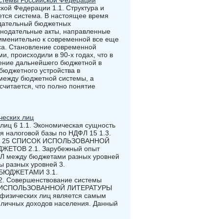
истемы Российской Федерации
ой Федерации 1.1. Структура и
тся система. В настоящее время
одательный бюджетных
конодательные акты, направленные
рименительно к современной все еще
сса. Становление современной
 происходили в 90-х годах, что в
ение дальнейшего бюджетной в
бюджетного устройства в
 между бюджетной системы, а
читается, что полно понятие
ческих лиц
лиц 6 1.1. Экономическая сущность
я налоговой базы по НДФЛ 15 1.3.
 лиц 25 СПИСОК ИСПОЛЬЗОВАННОЙ
ЕТОВ 2.1. Зарубежный опыт
Л между бюджетами разных уровней
ы разных уровней 3.
БЮДЖЕТАМИ 3.1.
2. Совершенствование системы
К ИСПОЛЬЗОВАННОЙ ЛИТЕРАТУРЫ
 физических лиц является самым
 личных доходов населения. Данный