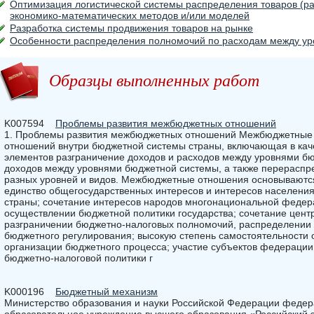
Оптимизация логистической системы распределения товаров (раб
экономико-математических методов и/или моделей
Разработка системы продвижения товаров на рынке
Особенности распределения полномочий по расходам между у
Образцы выполненных работ
K007594
Проблемы развития межбюджетных отношений
1. Проблемы развития межбюджетных отношений Межбюджетные 
отношений внутри бюджетной системы страны, включающая в ка
элементов разграничение доходов и расходов между уровнями б
доходов между уровнями бюджетной системы, а также перерасп
разных уровней и видов. Межбюджетные отношения основываютс
единство общегосударственных интересов и интересов населени
страны; сочетание интересов народов многонациональной феде
осуществлении бюджетной политики государства; сочетание цент
разграничении бюджетно-налоговых полномочий, распределении 
бюджетного регулирования; высокую степень самостоятельности о
организации бюджетного процесса; участие субъектов федераци
бюджетно-налоговой политики г
K000196
Бюджетный механизм
Министерство образования и науки Российской Федерации федер