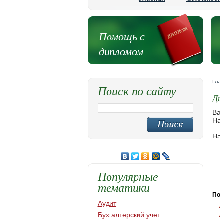
Помощь с
дипломом
Гл
Поиск по сайту
Д
Ва
На
На
Популярные
тематики
По
Аудит
Бухгалтерский учет