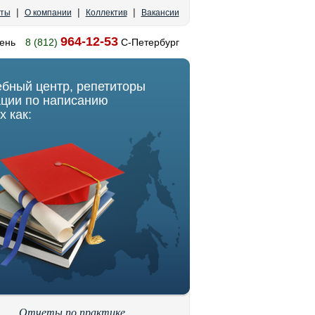
|
|
|
кты
О компании
Коллектив
Вакансии
964-12-53
ень
8 (812)
С-Петербург
ебный центр, репетиторы
ации по написанию
х как:
Отчеты по практике