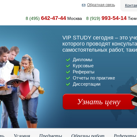
Обратная связь
Конта
642-47-44
993-54-14
8 (495)
Москва
8 (919)
Тюм
VIP STUDY сегодня – это уч
которого проводят консульт
самостоятельных работ, таки
Дипломы
Курсовые
Рефераты
Отчеты по практике
Диссертации
Узнать цену
ть
Условия
Предметы
Образцы работ
Рефераты