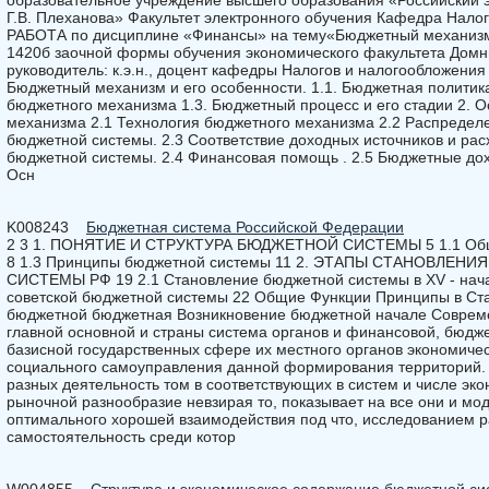
образовательное учреждение высшего образования «Российский 
Г.В. Плеханова» Факультет электронного обучения Кафедра Нал
РАБОТА по дисциплине «Финансы» на тему«Бюджетный механизм
1420б заочной формы обучения экономического факультета Домн
руководитель: к.э.н., доцент кафедры Налогов и налогообложения
Бюджетный механизм и его особенности. 1.1. Бюджетная политика
бюджетного механизма 1.3. Бюджетный процесс и его стадии 2. 
механизма 2.1 Технология бюджетного механизма 2.2 Распредел
бюджетной системы. 2.3 Соответствие доходных источников и ра
бюджетной системы. 2.4 Финансовая помощь . 2.5 Бюджетные дох
Осн
K008243
Бюджетная система Российской Федерации
2 3 1. ПОНЯТИЕ И СТРУКТУРА БЮДЖЕТНОЙ СИСТЕМЫ 5 1.1 Общи
8 1.3 Принципы бюджетной системы 11 2. ЭТАПЫ СТАНОВЛЕН
СИСТЕМЫ РФ 19 2.1 Становление бюджетной системы в XV - нача
советской бюджетной системы 22 Общие Функции Принципы в Ст
бюджетной бюджетная Возникновение бюджетной начале Соврем
главной основной и страны система органов и финансовой, бюдж
базисной государственных сфере их местного органов экономичес
социального самоуправления данной формирования территорий. И
разных деятельность том в соответствующих в систем и числе эк
рыночной разнообразие невзирая то, показывает на все они и мо
оптимального хорошей взаимодействия под что, исследованием р
самостоятельность среди котор