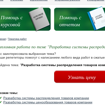
Помощь с
Помощь с
курсовой
отчетом
авная
/
Тематика работ
ипломная работа по теме "Разработка системы распреде
с заинтересовала выбранная тема?
ши репетиторы помогут с написанием любого вида работ в сжатые
йдена тема:
"
Разработка системы распределения товаров ком
Узнать цену
хожие темы:
Разработка системы распределения товаров компании
Разработка системы ценообразования товаров компании