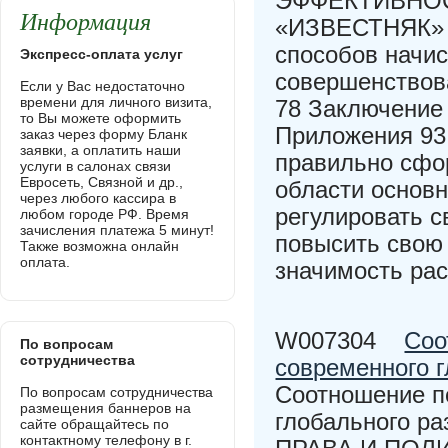
ЭФФЕКТИВНО
Информация
«ИЗВЕСТНЯК» 6
способов начис
Экспресс-оплата услуг
совершенствов
Если у Вас недостаточно
времени для личного визита,
78 Заключение
то Вы можете оформить
Приложения 93
заказ через форму Бланк
заявки, а оплатить наши
правильно сфо
услуги в салонах связи
Евросеть, Связной и др.,
области основн
через любого кассира в
регулировать с
любом городе РФ. Время
зачисления платежа 5 минут!
повысить свою
Также возможна онлайн
оплата.
значимость ра
W007304
Соо
По вопросам
сотрудничества
современного г
Соотношение по
По вопросам сотрудничества
размещения баннеров на
глобального 
сайте обращайтесь по
контактному телефону в г.