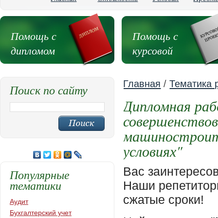
Помощь с
Помощь с
дипломом
курсовой
Главная
/
Тематика 
Поиск по сайту
Дипломная раб
совершенствов
машиностроите
условиях"
Вас заинтересо
Популярные
тематики
Наши репетиторы
сжатые сроки!
Аудит
Бухгалтерский учет