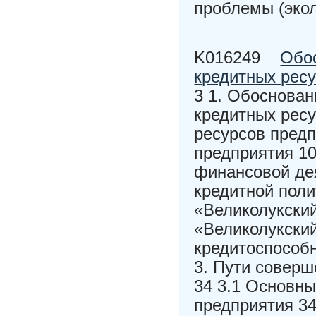
проблемы (эко
K016249
Обос
кредитных рес
3 1. Обоснован
кредитных ресу
ресурсов предп
предприятия 10
финансовой дея
кредитной пол
«Великолукски
«Великолукский
кредитоспособ
3. Пути соверш
34 3.1 Основн
предприятия 3