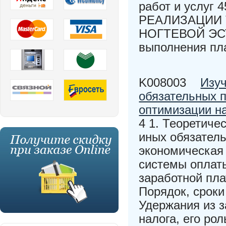
работ и услу
РЕАЛИЗАЦИИ 
НОГТЕВОЙ ЭСТ
выполнения пл
K008003
Изуч
обязательных п
оптимизации н
4 1. Теоретиче
иных обязатель
экономическая
системы оплаты
заработной пл
Порядок, сроки
Удержания из з
налога, его ро