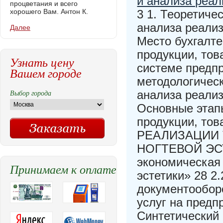
и анализа реал
процветания и всего
хорошего Вам. Антон К.
3 1. Теоретиче
анализа реализ
Далее
Место бухгалте
продукции, тов
Узнать цену
системе предпр
Вашем городе
методологическ
Выбор города
анализа реализ
Основные этап
продукции, тов
РЕАЛИЗАЦИИ 
НОГТЕВОЙ ЭСТ
экономическая
Принимаем к оплате
эстетики» 28 2
документооборо
услуг на предп
Синтетический 