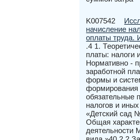
K007542
Иссл
начисление на
оплаты труда.
.4 1. Теоретич
платы: налоги 
Нормативно - п
заработной пла
формы и систе
формирования з
обязательные п
налогов и ины
«Детский сад 
Общая характе
деятельности 
вида »40 2.2 З