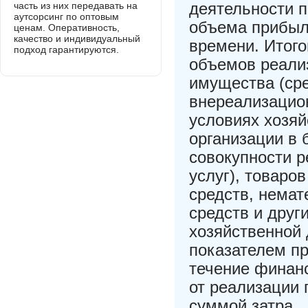
деятельности п
часть из них передавать на
аутсорсинг по оптовым
объема прибыл
ценам. Оперативность,
качество и индивидуальный
времени. Итого
подход гарантируются.
объемов реализ
имущества (сре
внереализацио
условиях хозя
организации в 
совокупности р
услуг), товаро
средств, нема
средств и друг
хозяйственной 
показателем пр
течение финан
от реализации 
суммой затра