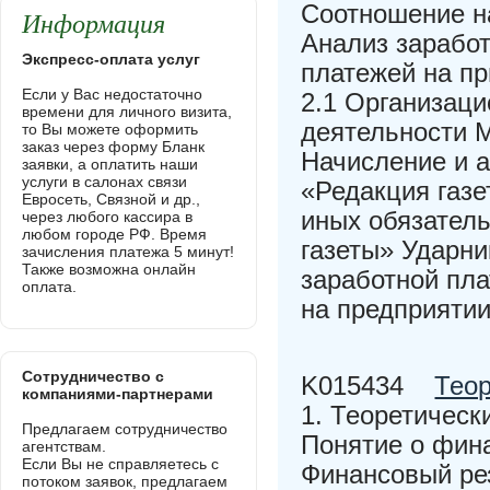
Соотношение на
Информация
Анализ заработ
Экспресс-оплата услуг
платежей на п
Если у Вас недостаточно
2.1 Организац
времени для личного визита,
деятельности М
то Вы можете оформить
заказ через форму Бланк
Начисление и 
заявки, а оплатить наши
услуги в салонах связи
«Редакция газе
Евросеть, Связной и др.,
иных обязател
через любого кассира в
любом городе РФ. Время
газеты» Ударн
зачисления платежа 5 минут!
Также возможна онлайн
заработной пла
оплата.
на предприятии
Сотрудничество с
K015434
Теор
компаниями-партнерами
1. Теоретическ
Предлагаем сотрудничество
Понятие о фина
агентствам.
Если Вы не справляетесь с
Финансовый рез
потоком заявок, предлагаем