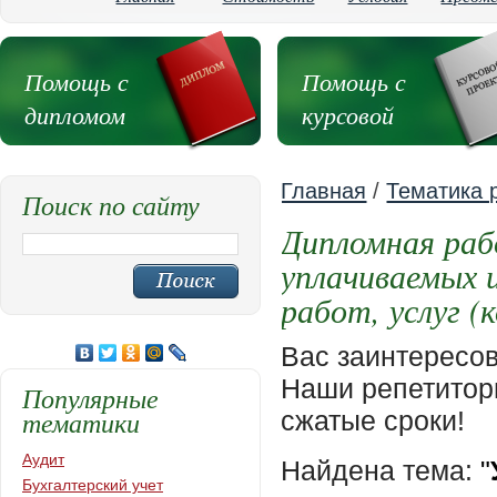
Помощь с
Помощь с
дипломом
курсовой
Главная
/
Тематика 
Поиск по сайту
Дипломная раб
уплачиваемых 
работ, услуг (
Вас заинтересо
Наши репетиторы
Популярные
тематики
сжатые сроки!
Аудит
Найдена тема:
"
Бухгалтерский учет