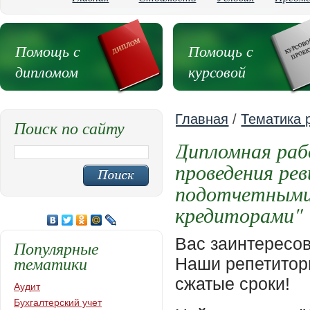
Помощь с
Помощь с
дипломом
курсовой
Главная
/
Тематика 
Поиск по сайту
Дипломная раб
проведения рев
подотчетными 
кредиторами"
Вас заинтересо
Популярные
тематики
Наши репетиторы
сжатые сроки!
Аудит
Бухгалтерский учет