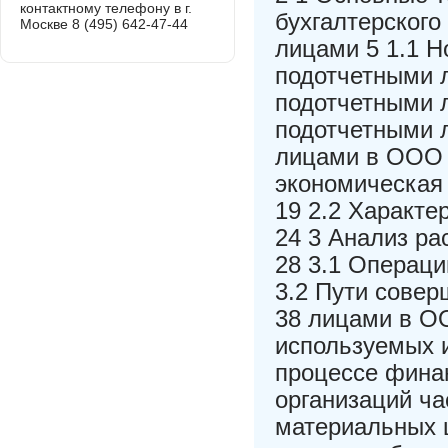
контактному телефону в г.
бухгалтерского
Москве 8 (495) 642-47-44
лицами 5 1.1 Н
подотчетными л
подотчетными л
подотчетными л
лицами в ООО 
экономическая
19 2.2 Характе
24 3 Анализ р
28 3.1 Операц
3.2 Пути совер
38 лицами в О
используемых 
процессе фина
организаций ча
материальных ц