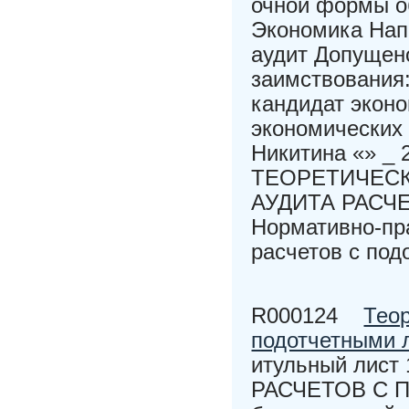
очной формы о
Экономика Напр
аудит Допущено
заимствования
кандидат эконо
экономических 
Никитина «» _ 
ТЕОРЕТИЧЕСК
АУДИТА РАСЧ
Нормативно-пра
расчетов с под
R000124
Теор
подотчетными 
итульный лис
РАСЧЕТОВ С П