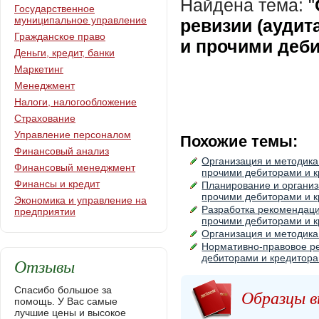
Найдена тема:
"
Государственное
муниципальное управление
ревизии (аудит
Гражданское право
и прочими деб
Деньги, кредит, банки
Маркетинг
Менеджмент
Налоги, налогообложение
Страхование
Управление персоналом
Похожие темы:
Финансовый анализ
Организация и методика
Финансовый менеджмент
прочими дебиторами и 
Финансы и кредит
Планирование и организ
прочими дебиторами и 
Экономика и управление на
Разработка рекомендаци
предприятии
прочими дебиторами и 
Организация и методика
Нормативно-правовое ре
дебиторами и кредитор
Отзывы
Спасибо большое за
Образцы в
помощь. У Вас самые
лучшие цены и высокое