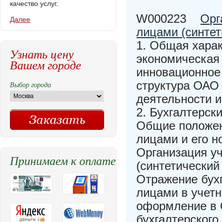
качество услуг.
W000223
Орг
Далее
лицами (синте
1. Общая хара
Узнать цену
экономическая 
Вашем городе
инновационное
структура ОАО
Выбор города
деятельности 
2. Бухгалтерск
Общие положен
лицами и его н
Организация у
Принимаем к оплате
(синтетический
Отражение бухг
лицами в учетн
оформление в 
бухгалтерского