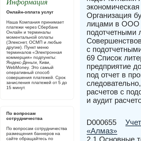
Информация
экономическая
Онлайн-оплата услуг
Организация бу
Наша Компания принимает
лицами в ООО «
платежи через Сбербанк
подотчетными 
Онлайн и терминалы
моментальной оплаты
Совершенствова
(Элекснет, ОСМП и любые
другие). Пункт меню
с подотчетным
терминалов «Электронная
69 Список лит
коммерция» подпункты:
Яндекс-Деньги, Киви,
предприятие д
WebMoney. Это самый
оперативный способ
под отчет в пр
совершения платежей. Срок
следовательно,
зачисления платежей от 5 до
15 минут.
расчетов с под
и аудит расчет
По вопросам
сотрудничества
D000655
Уче
По вопросам сотрудничества
«Алмаз»
размещения баннеров на
2 1 Основные т
сайте обращайтесь по