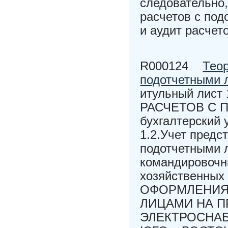
следовательно,
расчетов с под
и аудит расчет
R000124
Теор
подотчетными 
итульный лис
РАСЧЕТОВ С П
бухгалтерский 
1.2.Учет предс
подотчетными 
командировочн
хозяйственны
ОФОРМЛЕНИЯ
ЛИЦАМИ НА 
ЭЛЕКТРОСНА