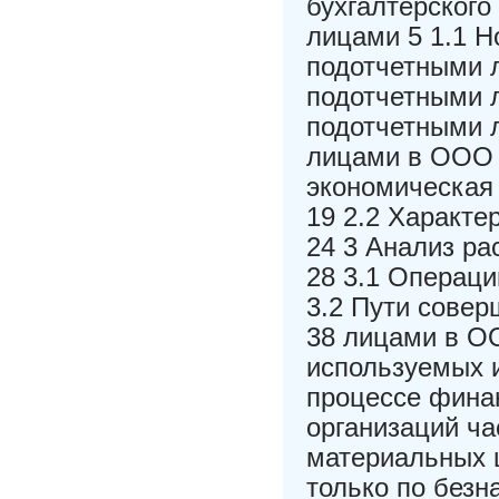
бухгалтерского
лицами 5 1.1 Н
подотчетными л
подотчетными л
подотчетными л
лицами в ООО 
экономическая
19 2.2 Характе
24 3 Анализ р
28 3.1 Операц
3.2 Пути совер
38 лицами в О
используемых 
процессе фина
организаций ча
материальных ц
только по безн