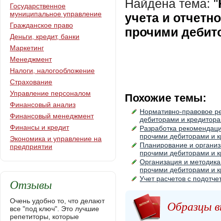
Найдена тема:
"
Государственное
муниципальное управление
учета и отчетн
Гражданское право
прочими дебит
Деньги, кредит, банки
Маркетинг
Менеджмент
Налоги, налогообложение
Страхование
Управление персоналом
Похожие темы:
Финансовый анализ
Нормативно-правовое ре
Финансовый менеджмент
дебиторами и кредитор
Финансы и кредит
Разработка рекомендаци
прочими дебиторами и 
Экономика и управление на
Планирование и организ
предприятии
прочими дебиторами и 
Организация и методика
прочими дебиторами и 
Учет расчетов с подотч
Отзывы
Очень удобно то, что делают
Образцы в
все "под ключ". Это лучшие
репетиторы, которые