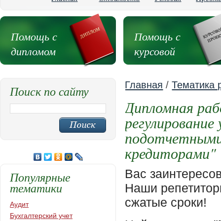
Помощь с
Помощь с
дипломом
курсовой
Главная
/
Тематика 
Поиск по сайту
Дипломная раб
регулирование
подотчетными 
кредиторами"
Вас заинтересо
Популярные
тематики
Наши репетиторы
сжатые сроки!
Аудит
Бухгалтерский учет