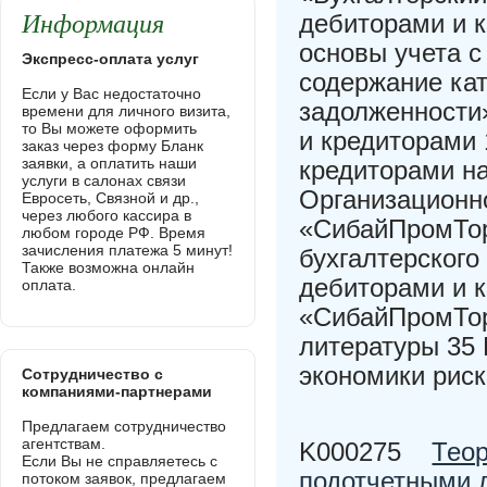
Информация
дебиторами и к
основы учета с
Экспресс-оплата услуг
содержание кат
Если у Вас недостаточно
задолженности»
времени для личного визита,
то Вы можете оформить
и кредиторами 
заказ через форму Бланк
заявки, а оплатить наши
кредиторами н
услуги в салонах связи
Организационн
Евросеть, Связной и др.,
через любого кассира в
«СибайПромТор
любом городе РФ. Время
зачисления платежа 5 минут!
бухгалтерского
Также возможна онлайн
дебиторами и 
оплата.
«СибайПромТор
литературы 35
экономики риск
Сотрудничество с
компаниями-партнерами
Предлагаем сотрудничество
агентствам.
K000275
Теор
Если Вы не справляетесь с
подотчетными 
потоком заявок, предлагаем