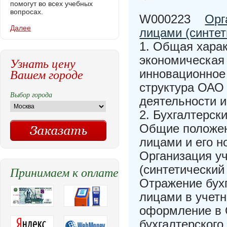
помогут во всех учебных
вопросах.
W000223
Орг
Далее
лицами (синте
1. Общая хара
экономическая 
Узнать цену
Вашем городе
инновационное
структура ОАО
Выбор города
деятельности 
2. Бухгалтерск
Общие положен
лицами и его н
Организация у
(синтетический
Принимаем к оплате
Отражение бухг
лицами в учетн
оформление в 
бухгалтерского