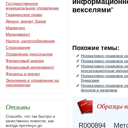
информационно
Государственное
муниципальное управление
векселями
"
Гражданское право
Деньги, кредит, банки
Маркетинг
Менеджмент
Налоги, налогообложение
Похожие темы:
Страхование
Управление персоналом
Нормативно-правовое р
Финансовый анализ
Нормативно-правовое р
Нормативно-правовое р
Финансовый менеджмент
консигнационным имущ
Финансы и кредит
Нормативно-правовое р
Экономика и управление на
бумагами
предприятии
Нормативно-правовое р
фондов и резервов
Образцы в
Отзывы
Спасибо, что так быстро и
качественно помогли, как
R000894
Мето
всегда протянул до