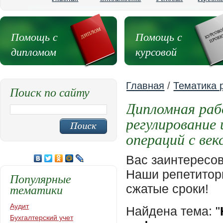
Помощь с
Помощь с
дипломом
курсовой
Главная
/
Тематика 
Поиск по сайту
Дипломная раб
регулирование
операций с век
Вас заинтересо
Наши репетиторы
Популярные
тематики
сжатые сроки!
Аудит
Найдена тема:
"
Бухгалтерский учет