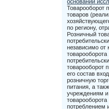
основании исс
Товарооборот 
товаров (реали
хозяйствующег
по региону, от
Розничный тов
потребительски
независимо от 
товарооборота 
потребительск
товарооборот п
его состав вхо
розничную торг
питания, а так
учреждениям и
товарооборота
потреблением 