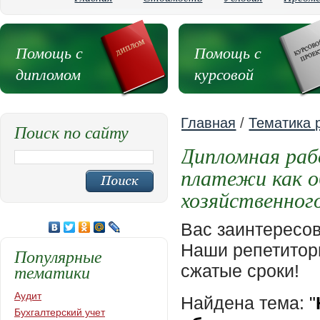
Помощь с
Помощь с
дипломом
курсовой
Главная
/
Тематика 
Поиск по сайту
Дипломная раб
платежи как о
хозяйственног
Вас заинтересо
Наши репетиторы
Популярные
тематики
сжатые сроки!
Аудит
Найдена тема:
"
Бухгалтерский учет