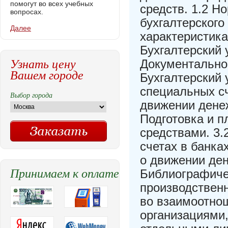
помогут во всех учебных
средств. 1.2 Н
вопросах.
бухгалтерского
Далее
характеристика
Бухгалтерский 
Узнать цену
Документально
Вашем городе
Бухгалтерский 
специальных сч
Выбор города
движении денеж
Подготовка и 
средствами. 3.
счетах в банка
о движении де
Принимаем к оплате
Библиографиче
производственн
во взаимоотно
организациями