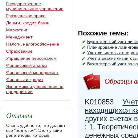
Государственное
муниципальное управление
Гражданское право
Деньги, кредит, банки
Маркетинг
Похожие темы:
Менеджмент
Бухгалтерский учет лиз
Налоги, налогообложение
Планирование лизингов
Страхование
Учет лизинговых операц
Управление персоналом
Учет и анализ лизингов
Бухгалтерский учет вал
Финансовый анализ
Финансовый менеджмент
Образцы в
Финансы и кредит
Экономика и управление на
предприятии
K010853
Учет
находящихся ка
Отзывы
других счетах 
: 1. Теоретиче
Очень удобно то, что делают
все "под ключ". Это лучшие
денежных сред
репетиторы, которые