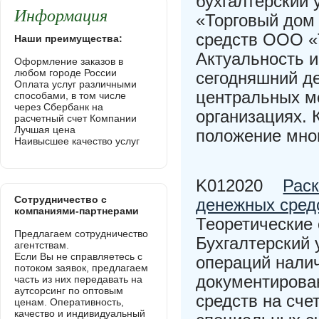
бухгалтерский
Информация
«Торговый дом
средств ООО «
Наши преимущества:
Актуальность и
Оформление заказов в
любом городе России
сегодняшний де
Оплата услуг различными
центральных ме
способами, в том числе
через Сбербанк на
организациях. 
расчетный счет Компании
Лучшая цена
положение мног
Наивысшее качество услуг
K012020
Раск
Сотрудничество с
денежных сред
компаниями-партнерами
Теоретические
Предлагаем сотрудничество
Бухгалтерский 
агентствам.
Если Вы не справляетесь с
операций налич
потоком заявок, предлагаем
документирова
часть из них передавать на
аутсорсинг по оптовым
средств на сче
ценам. Оперативность,
качество и индивидуальный