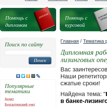
Помощь с
Помощь с
дипломом
курсовой
Главная
/
Тематика 
Поиск по сайту
Дипломная раб
лизинговых опе
Вас заинтересо
Наши репетиторы
сжатые сроки!
Популярные
тематики
Найдена тема:
"
Аудит
в банке-лизинг
Бухгалтерский учет