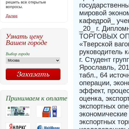
решить все открытые
государственны
вопросы.
мировой эконом
Далее
кафедрой_ учен
_20_ г. Дипл
Узнать цену
ТОРГОВЫХ ОП
Вашем городе
«Тверской ваг
руководитель к
Выбор города
г. Студент гру
Ярославль, 2014
табл., 64 исто
операции, эко
эффект, процес
Принимаем к оплате
оценка, экспор
экспортных опе
экономические
экспортных тор