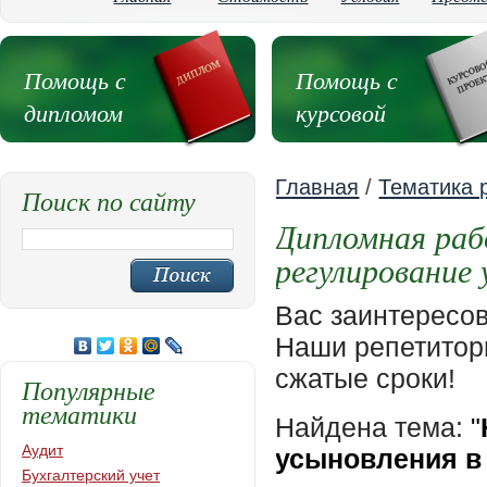
Помощь с
Помощь с
дипломом
курсовой
Главная
/
Тематика 
Поиск по сайту
Дипломная раб
регулирование
Вас заинтересо
Наши репетиторы
сжатые сроки!
Популярные
тематики
Найдена тема:
"
Аудит
усыновления в
Бухгалтерский учет