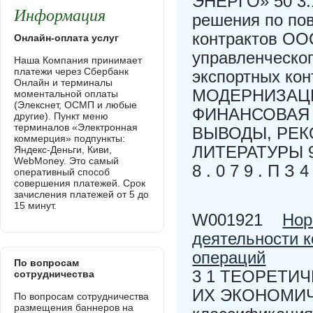
ЭНЕРГО» 50 3.1
Информация
решения по по
контрактов ОО
Онлайн-оплата услуг
управленческо
Наша Компания принимает
платежи через Сбербанк
экспортных ко
Онлайн и терминалы
МОДЕРНИЗАЦИ
моментальной оплаты
(Элекснет, ОСМП и любые
ФИНАНСОВАЯ 
другие). Пункт меню
терминалов «Электронная
ВЫВОДЫ, РЕК
коммерция» подпункты:
ЛИТЕРАТУРЫ 99 
Яндекс-Деньги, Киви,
WebMoney. Это самый
8 . 0 7 9 . П 
оперативный способ
совершения платежей. Срок
зачисления платежей от 5 до
15 минут.
W001921
Нор
деятельности к
операций
По вопросам
3 1 ТЕОРЕТИ
сотрудничества
ИХ ЭКОНОМИЧЕ
По вопросам сотрудничества
размещения баннеров на