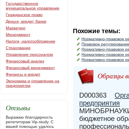
Государственное
муниципальное управление
Гражданское право
Деньги, кредит, банки
Маркетинг
Похожие темы:
Менеджмент
Нормативно-правовое р
Налоги, налогообложение
Правовое регулирование
Страхование
Нормативно-правовое р
Управление персоналом
Нормативно-правовое ре
Нормативно-правовое р
Финансовый анализ
Финансовый менеджмент
Образцы в
Финансы и кредит
Экономика и управление на
предприятии
D000363
Орга
предприятия
Отзывы
МИНОБРНАУКИ 
бюджетное обр
Выражаю благодарность
репетиторам Vip-study. С
профессиональ
вашей помощью удалось