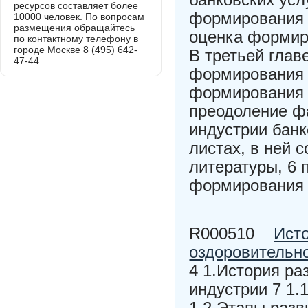
ресурсов составляет более
формирования и
10000 человек. По вопросам
размещения обращайтесь
оценка формиро
по контактному телефону в
городе Москве 8 (495) 642-
В третьей глав
47-44
формирования и
формирования и
преодоление ф
индустрии банк
листах, в ней 
литературы, 6 
формирования и
R000510
Исто
оздоровительн
4 1.История ра
индустрии 7 1.
1.2.Этапы разв