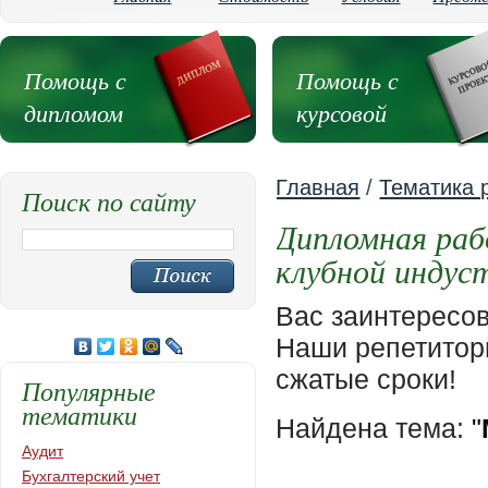
Помощь с
Помощь с
дипломом
курсовой
Главная
/
Тематика 
Поиск по сайту
Дипломная раб
клубной индус
Вас заинтересо
Наши репетиторы
сжатые сроки!
Популярные
тематики
Найдена тема:
"
Аудит
Бухгалтерский учет