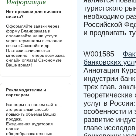
Информация
туристского ры
Нет времени для личного
необходимо ра
визита?
Российской Фед
Оформляйте заявки через
форму Бланк заказа и
и продвигать т
оплачивайте наши услуги
через терминалы в салонах
связи «Связной» и др.
Платежи зачисляются
W001585
Фак
мгновенно. Теперь возможна
онлайн оплата! Сэкономьте
банковских усл
Ваше время!
Аннотация Кур
индустрии банк
трех глав, зак
Рекламодателям и
теоретические
партнерам
услуг в России
Баннеры на нашем сайте –
это реальный способ
особенности и 
повысить объемы Ваших
развитие индус
продаж.
Ежедневная аудитория
главе исследо
наших
общеобразовательных
банковских усл