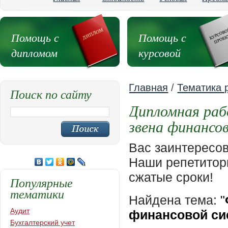
Помощь с
Помощь с
дипломом
курсовой
Главная
/
Тематика 
Поиск по сайту
Дипломная раб
звена финансо
Вас заинтересо
Наши репетиторы
сжатые сроки!
Популярные
тематики
Найдена тема:
"
Аудит
финансовой с
Бухгалтерский учет