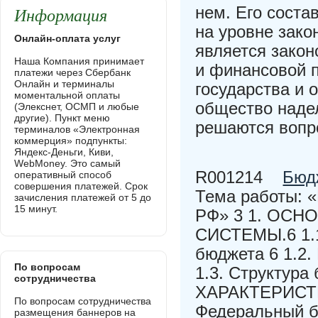
Информация
нем. Его соста
на уровне зако
Онлайн-оплата услуг
является закон
Наша Компания принимает
и финансовой 
платежи через Сбербанк
Онлайн и терминалы
государства и 
моментальной оплаты
общество наде
(Элекснет, ОСМП и любые
другие). Пункт меню
решаются вопр
терминалов «Электронная
коммерция» подпункты:
Яндекс-Деньги, Киви,
WebMoney. Это самый
R001214
Бюд
оперативный способ
совершения платежей. Срок
Тема работы: 
зачисления платежей от 5 до
15 минут.
РФ» 3 1. ОС
СИСТЕМЫ.6 1.1
бюджета 6 1.2.
По вопросам
1.3. Структура
сотрудничества
ХАРАКТЕРИСТ
По вопросам сотрудничества
Федеральный б
размещения баннеров на