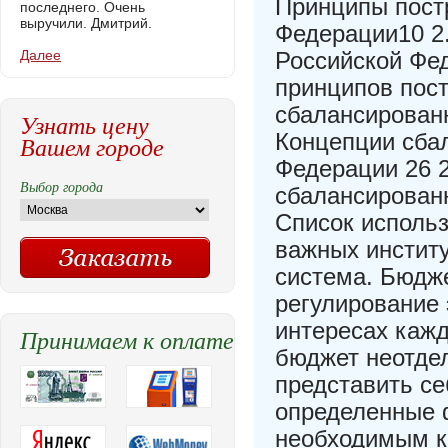
Принципы пост
последнего. Очень
выручили. Дмитрий.
Федерации10 2
Далее
Российской Фе
принципов пост
сбалансирован
Узнать цену
Концепции сба
Вашем городе
Федерации 26 
Выбор города
сбалансирован
Список исполь
важных институ
система. Бюдж
регулирование
интересах каж
Принимаем к оплате
бюджет неотдел
представить се
определенные ф
необходимым к