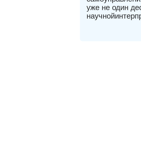
уже не один де
научнойинтерп