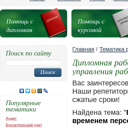
Помощь с
Помощь с
дипломом
курсовой
Главная
/
Тематика 
Поиск по сайту
Дипломная раб
управления ра
Вас заинтересо
Наши репетиторы
сжатые сроки!
Популярные
тематики
Найдена тема:
"
Аудит
временем перс
Бухгалтерский учет