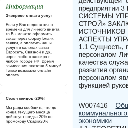
действующей с
Информация
предприятии 
СИСТЕМЫ УПР
Экспресс-оплата услуг
СТРОЙ» ЗАК
Если у Вас недостаточно
времени для личного визита,
ИСТОЧНИКОВ
то Вы можете оформить
АСПЕКТЫ УП
заказ через форму Бланк
заявки, а оплатить наши
1.1 Сущность,
услуги в салонах связи
Евросеть, Связной и др.,
персоналом Ли
через любого кассира в
качества служ
любом городе РФ. Время
зачисления платежа 5 минут!
развития орган
Также возможна онлайн
оплата.
персоналом яв
функцией руко
Сезон скидок -20%!
W007416
Общ
Мы рады сообщить, что до
коммунального 
конца текущего месяца
действует скидка 20% по
экономики
промокоду Скидка20%