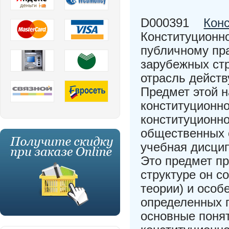
D000391
Кон
Конституционно
публичному пр
зарубежных ст
отрасль действ
Предмет этой 
конституционно
конституционн
общественных 
учебная дисцип
Это предмет п
структуре он с
теории) и особ
определенных г
основные понят