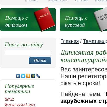
Помощь с
Помощь с
дипломом
курсовой
Главная
/
Тематика 
Поиск по сайту
Дипломная раб
конституционн
Вас заинтересо
Наши репетиторы
сжатые сроки!
Популярные
тематики
Найдена тема:
"
Аудит
зарубежных ст
Бухгалтерский учет