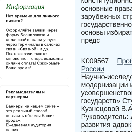
конституционно
Информация
основные права
зарубежных ст
Нет времени для личного
визита?
государственно
Оформляйте заявки через
основы избират
форму Бланк заказа и
предс
оплачивайте наши услуги
через терминалы в салонах
связи «Связной» и др.
Платежи зачисляются
мгновенно. Теперь возможна
K009567
Про
онлайн оплата! Сэкономьте
России
Ваше время!
Научно-исслед
модернизации и
усовершенство
Рекламодателям и
партнерам
государств» Ст
Баннеры на нашем сайте –
Кузнецовой В.
это реальный способ
Руководитель: 
повысить объемы Ваших
продаж.
развития адвок
Ежедневная аудитория
наших