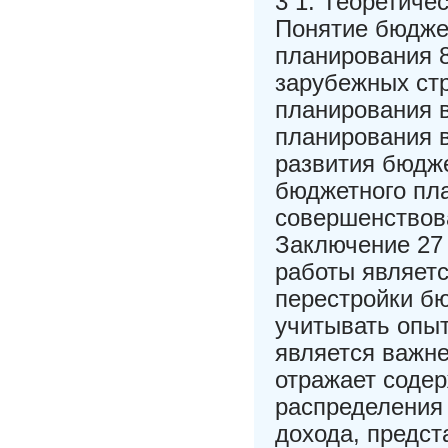
3 1. Теоретиче
Понятие бюдже
планирования 
зарубежных ст
планирования 
планирования 
развития бюдж
бюджетного пл
совершенствов
Заключение 27
работы являетс
перестройки б
учитывать опыт
является важн
отражает содер
распределения
дохода, предс