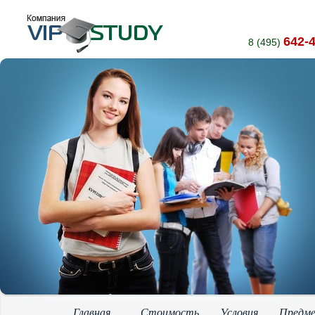
642-
8 (495)
Главная
Стоимость
Условия
Предм