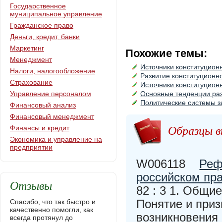
Государственное
муниципальное управление
Гражданское право
Деньги, кредит, банки
Маркетинг
Похожие темы:
Менеджмент
Источники конституцион
Налоги, налогообложение
Развитие конституционн
Страхование
Источники конституцион
Управление персоналом
Основные тенденции раз
Политические системы з
Финансовый анализ
Финансовый менеджмент
Образцы в
Финансы и кредит
Экономика и управление на
предприятии
W006118
Реф
российском пр
Отзывы
82 : 3 1. Общи
Понятие и приз
Спасибо, что так быстро и
качественно помогли, как
возникновения 
всегда протянул до