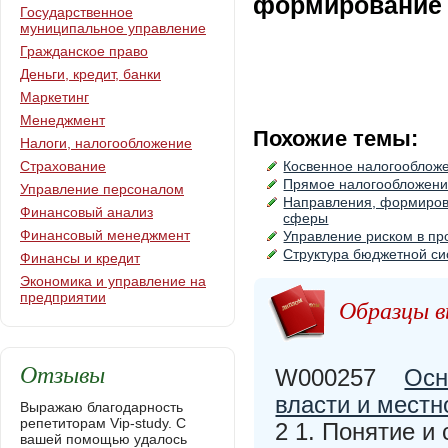
формирование 
Государственное
муниципальное управление
Гражданское право
Деньги, кредит, банки
Маркетинг
Менеджмент
Похожие темы:
Налоги, налогообложение
Страхование
Косвенное налогооблож
Прямое налогообложени
Управление персоналом
Направления, формиров
Финансовый анализ
сферы
Финансовый менеджмент
Управление риском в пр
Структура бюджетной с
Финансы и кредит
Экономика и управление на
предприятии
Образцы в
Отзывы
W000257
Осн
власти и местн
Выражаю благодарность
репетиторам Vip-study. С
2 1. Понятие и
вашей помощью удалось