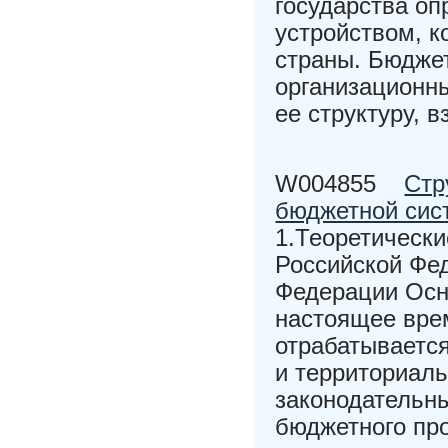
государства оп
устройством, к
страны. Бюджет
организационн
ее структуру, 
W004855
Стр
бюджетной сис
1.Теоретическ
Российской Фед
Федерации Осн
настоящее вре
отрабатываетс
и территориаль
законодательн
бюджетного про