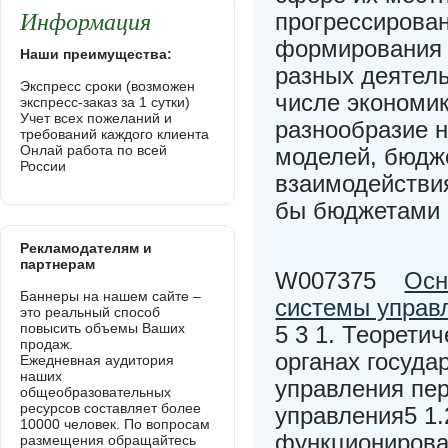
Информация
прогрессирован
формирования т
Наши преимущества:
разных деятель
Экспресс сроки (возможен
числе экономи
экспресс-заказ за 1 сутки)
Учет всех пожеланий и
разнообразие н
требований каждого клиента
Онлай работа по всей
моделей, бюдж
России
взаимодействия
бы бюджетами 
Рекламодателям и
партнерам
W007375
Осн
Баннеры на нашем сайте –
системы управ
это реальный способ
повысить объемы Ваших
5 3 1. Теорети
продаж.
органах госуда
Ежедневная аудитория
наших
управления пер
общеобразовательных
ресурсов составляет более
управления5 1
10000 человек. По вопросам
функционирова
размещения обращайтесь