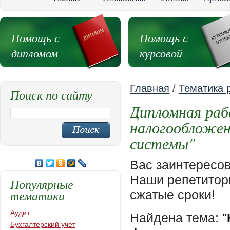
Помощь с
Помощь с
дипломом
курсовой
Главная
/
Тематика 
Поиск по сайту
Дипломная раб
налогообложен
системы"
Вас заинтересо
Наши репетиторы
Популярные
тематики
сжатые сроки!
Аудит
Найдена тема:
"
Бухгалтерский учет