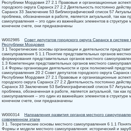
Республики Мордовия 27 2.1 Правовые и организационные аспект
городского округа Саранск 27 2.2 Деятельность постоянно действ
Саранск 33 Заключение 53 Библиографический список 57 Актуаль
проблема, обозначенная в работе, является актуальной, так как 
самоуправления – это один из важнейших элементов в структуре 
конечном счете, они предназначены
W002985
Совет депутатов городского округа Саранск в систем
Республики Мордовия
3 1 Теоретические основы организации и деятельности представи
самоуправления 5 1.1 Понятие представительных органов местно
формирования представительных органов местного самоуправле
1.3 Компетенции представительных органов местного самоуправл
1.4 Формы организации деятельности и срок полномочий предста
самоуправления 20 2 Совет депутатов городского округа Саранск
Республики Мордовия 27 2.1 Правовые и организационные аспект
городского округа Саранск 27 2.2 Деятельность постоянно действ
Саранск 33 Заключение 53 Библиографический список 57 Актуаль
проблема, обозначенная в работе, является актуальной, так как 
самоуправления – это один из важнейших элементов в структуре 
конечном счете, они предназначены
W000314
Направления развития органов местного самоуправле
современном этапе
3 1. Теоретические основы местного самоуправления 6 1.1 Понят
Формы и модели местного самоуправления: исторический и заруб