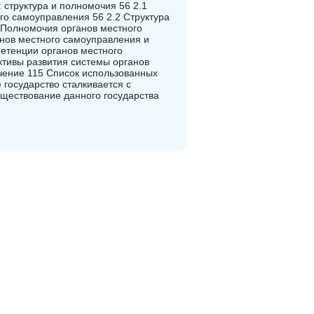
структура и полномочия 56 2.1
го самоуправления 56 2.2 Структура
3 Полномочия органов местного
нов местного самоуправления и
петенции органов местного
ктивы развития системы органов
чение 115 Список использованных
 государство сталкивается с
ествование данного государства