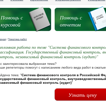
Помощь с
Помощь с
курсовой
отчетом
авная
/
Тематика работ
ипломная работа по теме "Система финансового контрол
лассификация. Государственный финансовый контроль, 
онтроль, независимый финансовый контроль (аудит)"
с заинтересовала выбранная тема?
ши репетиторы помогут с написанием любого вида работ в сжатые
йдена тема:
"
Система финансового контроля в Российской Фе
осударственный финансовый контроль, внутриведомственный
езависимый финансовый контроль (аудит)
"
Узнать цену