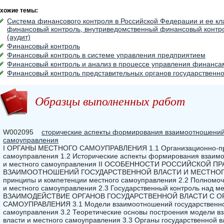
хожие темы:
Система финансового контроля в Российской Федерации и ее к
финансовый контроль, внутриведомственный финансовый контр
(аудит)
Финансовый контроль
Финансовый контроль в системе управления предприятием
Финансовый контроль и анализ в процессе управления финанса
Финансовый контроль представительных органов государственно
Образцы выполненных работ
W002095
сторические аспекты формирования взаимоотношений 
самоуправления
I ОРГАНЫ МЕСТНОГО САМОУПРАВЛЕНИЯ 1.1 Организационно-прав
самоуправления 1.2 Исторические аспекты формирования взаимо
и местного самоуправления II ОСОБЕННОСТИ РОССИЙСКОЙ 
ВЗАИМООТНОШЕНИЙ ГОСУДАРСТВЕННОЙ ВЛАСТИ И МЕСТНОГ
принципы и компетенции местного самоуправления 2.2 Полномочи
и местного самоуправления 2.3 Государственный контроль над м
ВЗАИМОДЕЙСТВИЕ ОРГАНОВ ГОСУДАРСТВЕННОЙ ВЛАСТИ С 
САМОУПРАВЛЕНИЯ 3.1 Модели взаимоотношений государственной
самоуправления 3.2 Теоретические основы построения модели в
власти и местного самоуправления 3.3 Органы государственной в