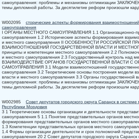
самоуправления: проблемы и механизмы оптимизации ЗАКЛЮЧ
темы дипломной работы. За десятилетие реформ произошли кар
W002095
сторические аспекты формирования взаимоотношений 
самоуправления
I ОРГАНЫ МЕСТНОГО САМОУПРАВЛЕНИЯ 1.1 Организационно-прав
самоуправления 1.2 Исторические аспекты формирования взаимо
и местного самоуправления II ОСОБЕННОСТИ РОССИЙСКОЙ 
ВЗАИМООТНОШЕНИЙ ГОСУДАРСТВЕННОЙ ВЛАСТИ И МЕСТНОГ
принципы и компетенции местного самоуправления 2.2 Полномочи
и местного самоуправления 2.3 Государственный контроль над м
ВЗАИМОДЕЙСТВИЕ ОРГАНОВ ГОСУДАРСТВЕННОЙ ВЛАСТИ С 
САМОУПРАВЛЕНИЯ 3.1 Модели взаимоотношений государственной
самоуправления 3.2 Теоретические основы построения модели в
власти и местного самоуправления 3.3 Органы государственной в
самоуправления: проблемы и механизмы оптимизации ЗАКЛЮЧ
темы дипломной работы. За десятилетие реформ произошли кар
W002985
Совет депутатов городского округа Саранск в систем
Республики Мордовия
3 1 Теоретические основы организации и деятельности представи
самоуправления 5 1.1 Понятие представительных органов местно
формирования представительных органов местного самоуправле
1.3 Компетенции представительных органов местного самоуправл
1.4 Формы организации деятельности и срок полномочий предста
самоуправления 20 2 Совет депутатов городского округа Саранск