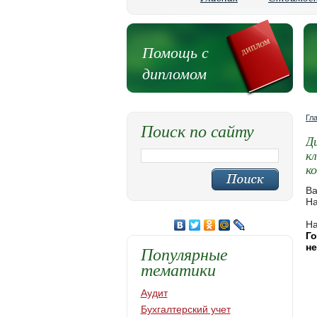
Помощь с
дипломом
Гл
Поиск по сайту
Д
к
к
Ва
На
На
Г
н
Популярные
тематики
Аудит
Бухгалтерский учет