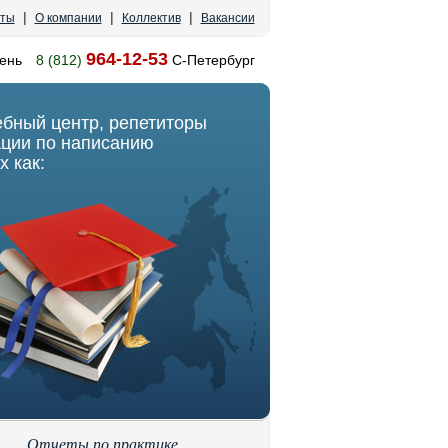
|
|
|
кты
О компании
Коллектив
Вакансии
964-12-53
ень
8 (812)
С-Петербург
ебный центр, репетиторы
ации по написанию
х как:
Отчеты по практике