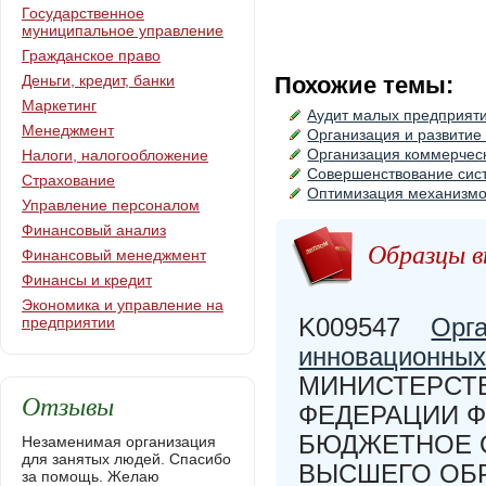
Государственное
муниципальное управление
Гражданское право
Деньги, кредит, банки
Похожие темы:
Маркетинг
Аудит малых предприят
Менеджмент
Организация и развитие
Организация коммерческ
Налоги, налогообложение
Совершенствование сис
Страхование
Оптимизация механизмо
Управление персоналом
Финансовый анализ
Образцы в
Финансовый менеджмент
Финансы и кредит
Экономика и управление на
K009547
Орг
предприятии
инновационных
МИНИСТЕРСТВ
Отзывы
ФЕДЕРАЦИИ 
БЮДЖЕТНОЕ 
Незаменимая организация
для занятых людей. Спасибо
ВЫСШЕГО ОБ
за помощь. Желаю