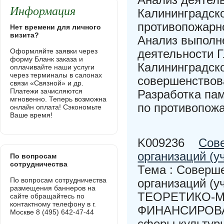
Информация
Калининградск
противопожарн
Нет времени для личного
визита?
Анализ выполн
Оформляйте заявки через
деятельности 
форму Бланк заказа и
Калининградско
оплачивайте наши услуги
через терминалы в салонах
совершенствов
связи «Связной» и др.
Платежи зачисляются
Разработка пам
мгновенно. Теперь возможна
по противопож
онлайн оплата! Сэкономьте
Ваше время!
K009236
Сов
организаций (
По вопросам
сотрудничества
Тема : Соверш
По вопросам сотрудничества
организаций (
размещения баннеров на
ТЕОРЕТИКО-
сайте обращайтесь по
контактному телефону в г.
ФИНАНСИРОВА
Москве 8 (495) 642-47-44
сферы культуры