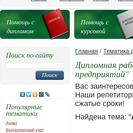
Помощь с
Помощь с
дипломом
курсовой
Главная
/
Тематика 
Поиск по сайту
Дипломная раб
предприятий"
Вас заинтересо
Наши репетиторы
сжатые сроки!
Популярные
тематики
Найдена тема:
"
Аудит
Бухгалтерский учет