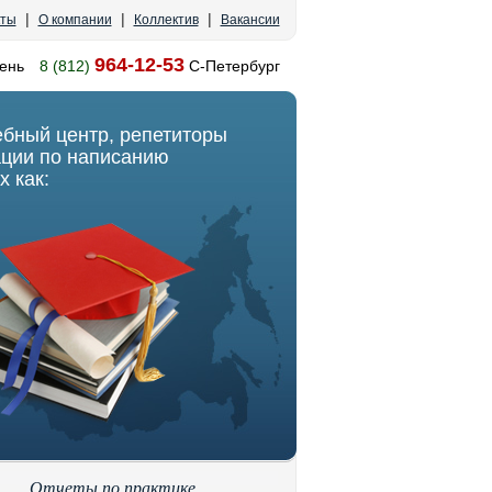
|
|
|
кты
О компании
Коллектив
Вакансии
964-12-53
ень
8 (812)
С-Петербург
ебный центр, репетиторы
ации по написанию
х как:
Отчеты по практике