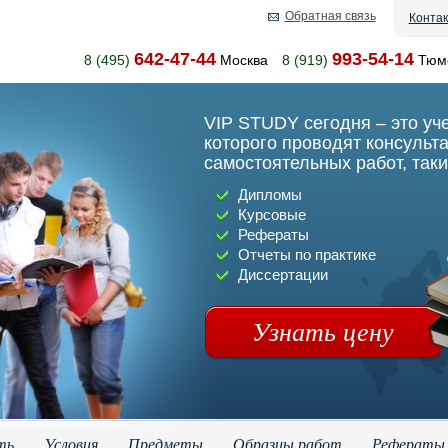
Обратная связь
Конта
642-47-44
993-54-14
8 (495)
Москва
8 (919)
Тюм
VIP STUDY сегодня – это уч
которого проводят консульт
самостоятельных работ, таки
Дипломы
Курсовые
Рефераты
Отчеты по практике
Диссертации
Узнать цену
ть
Условия
Предметы
Образцы работ
Рефераты