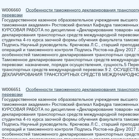
W006660
Особенности таможенного декларирования транспорт
перевозки
Государственное казенное образовательное учреждение высшего
таможенная академия» Ростовский филиал Кафедра таможенных 
КУРСОВАЯ РАБОТА по дисциплине «Декларирование товаров» на
декларирования транспортных средств международной перевозки
студентка 4-го курса заочной формы обучения факультета таможе
Подпись Научный руководитель: Крючкова Л.С., старший препод
операций и таможенного контроля Подпись Ростов-на-Дону 2017 .
особенностей таможенного декларирования транспортных средст
Таможенное декларирование транспортных средств международн
перевозки: назначение, порядок осуществления, сущность.5 Пер
транспортных средств международной перевозки.9 2. ОСУЩ
ДЕКЛАРИРОВАНИЯ ТРАНСПОРТНЫХ СРЕДСТВ МЕЖДУНАРОДНО
W006651
Особенности таможенного декларирования транспорт
перевозки
Государственное казенное образовательное учреждение высшего
таможенная академия» Ростовский филиал Кафедра таможенных 
КУРСОВАЯ РАБОТА по дисциплине «Декларирование товаров» на
декларирования транспортных средств международной перевозки
студентка 4-го курса заочной формы обучения факультета таможе
Подпись Научный руководитель: Крючкова Л.С., старший препод
операций и таможенного контроля Подпись Ростов-на-Дону 2017 .
особенностей таможенного декларирования транспортных средст