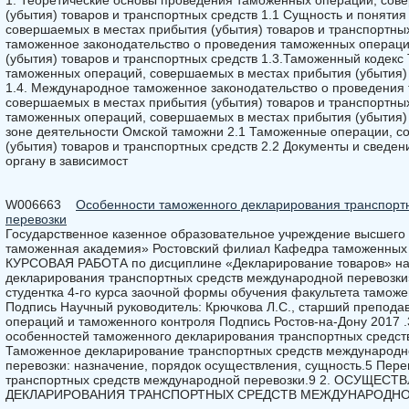
1. Теоретические основы проведения таможенных операций, сов
(убытия) товаров и транспортных средств 1.1 Сущность и поняти
совершаемых в местах прибытия (убытия) товаров и транспортных
таможенное законодательство о проведения таможенных операци
(убытия) товаров и транспортных средств 1.3.Таможенный кодек
таможенных операций, совершаемых в местах прибытия (убытия) 
1.4. Международное таможенное законодательство о проведения
совершаемых в местах прибытия (убытия) товаров и транспортных
таможенных операций, совершаемых в местах прибытия (убытия) 
зоне деятельности Омской таможни 2.1 Таможенные операции, с
(убытия) товаров и транспортных средств 2.2 Документы и свед
органу в зависимост
W006663
Особенности таможенного декларирования транспорт
перевозки
Государственное казенное образовательное учреждение высшего
таможенная академия» Ростовский филиал Кафедра таможенных 
КУРСОВАЯ РАБОТА по дисциплине «Декларирование товаров» на
декларирования транспортных средств международной перевозки
студентка 4-го курса заочной формы обучения факультета таможе
Подпись Научный руководитель: Крючкова Л.С., старший препод
операций и таможенного контроля Подпись Ростов-на-Дону 2017 .
особенностей таможенного декларирования транспортных средст
Таможенное декларирование транспортных средств международн
перевозки: назначение, порядок осуществления, сущность.5 Пер
транспортных средств международной перевозки.9 2. ОСУЩ
ДЕКЛАРИРОВАНИЯ ТРАНСПОРТНЫХ СРЕДСТВ МЕЖДУНАРОДНО