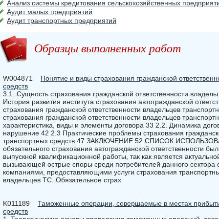
Анализ системы кредитования сельскохозяйственных предприят
Аудит малых предприятий
Аудит транспортных предприятий
Образцы выполненных работ
W004871
Понятие и виды страхования гражданской ответственн
средств
3 1. Сущность страхования гражданской ответственности владельц
История развития института страхования автогражданской ответст
страхования гражданской ответственности владельцев транспортн
страхования гражданской ответственности владельцев транспортн
характеристика, виды и элементы договора 33 2.2. Динамика догов
нарушение 42 2.3 Практические проблемы страхования гражданск
транспортных средств 47 ЗАКЛЮЧЕНИЕ 52 СПИСОК ИСПОЛЬЗО
обязательного страхования автогражданской ответственности был
выпускной квалификационной работы, так как является актуально
вызывающей острые споры среди потребителей данного сектора 
компаниями, предоставляющими услуги страхования транспортных
владельцев ТС. Обязательное страх
K011189
Таможенные операции, совершаемые в местах прибытия
средств