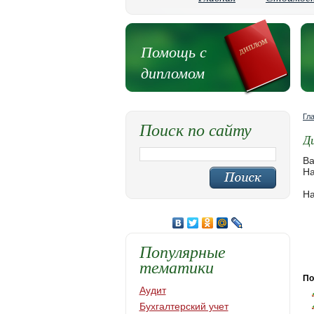
Помощь с
дипломом
Гл
Поиск по сайту
Д
Ва
На
На
Популярные
тематики
По
Аудит
Бухгалтерский учет