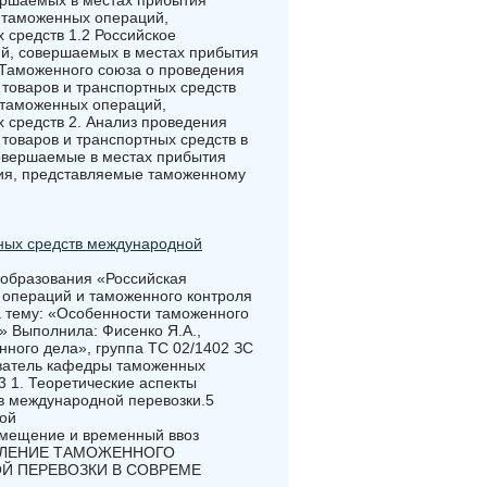
ершаемых в местах прибытия
я таможенных операций,
 средств 1.2 Российское
й, совершаемых в местах прибытия
с Таможенного союза о проведения
товаров и транспортных средств
 таможенных операций,
 средств 2. Анализ проведения
товаров и транспортных средств в
овершаемые в местах прибытия
ения, представляемые таможенному
ных средств международной
 образования «Российская
операций и таможенного контроля
 тему: «Особенности таможенного
» Выполнила: Фисенко Я.А.,
нного дела», группа ТС 02/1402 ЗС
аватель кафедры таможенных
3 1. Теоретические аспекты
в международной перевозки.5
ой
емещение и временный ввоз
ЕСТВЛЕНИЕ ТАМОЖЕННОГО
Й ПЕРЕВОЗКИ В СОВРЕМЕ