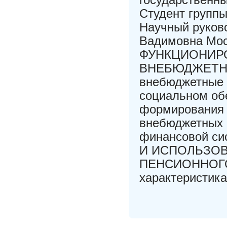
Студент групп
Научный руково
Вадимовна Мо
ФУНКЦИОНИР
ВНЕБЮДЖЕТНЫХ
внебюджетные 
социальном об
формирования 
внебюджетных 
финансовой с
И ИСПОЛЬЗОВ
ПЕНСИОННОГО 
характеристик