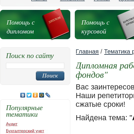
Помощь с
Помощь с
дипломом
курсовой
Главная
/
Тематика 
Поиск по сайту
Дипломная раб
фондов"
Вас заинтересо
Наши репетиторы
сжатые сроки!
Популярные
тематики
Найдена тема:
"
Аудит
Бухгалтерский учет