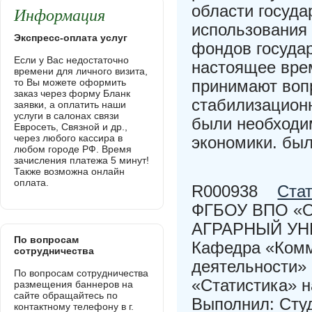
области госуда
Информация
использования
Экспресс-оплата услуг
фондов госуда
Если у Вас недостаточно
настоящее вре
времени для личного визита,
то Вы можете оформить
принимают воп
заказ через форму Бланк
стабилизацион
заявки, а оплатить наши
услуги в салонах связи
были необходи
Евросеть, Связной и др.,
через любого кассира в
экономики. был
любом городе РФ. Время
зачисления платежа 5 минут!
Также возможна онлайн
оплата.
R000938
Ста
ФГБОУ ВПО «
АГРАРНЫЙ УН
По вопросам
Кафедра «Комм
сотрудничества
деятельности
По вопросам сотрудничества
«Статистика» н
размещения баннеров на
сайте обращайтесь по
Выполнил: Сту
контактному телефону в г.