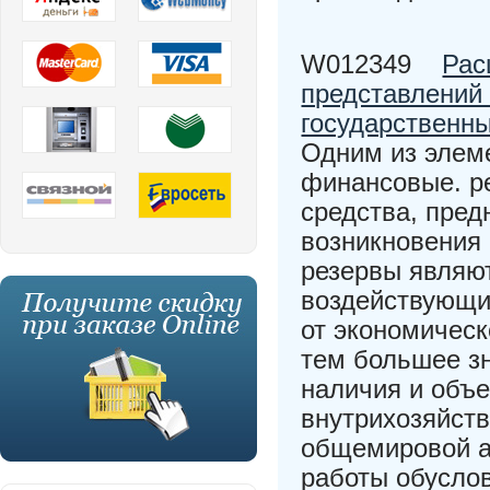
W012349
Рас
представлений
государственн
Одним из элем
финансовые. р
средства, пред
возникновения
резервы являю
воздействующим
от экономическ
тем большее зн
наличия и объ
внутрихозяйств
общемировой а
работы обусло