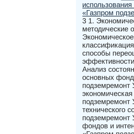
использования
«Газпром подз
3 1. Экономич
методические о
Экономическое
классификация 
способы переоц
эффективности
Анализ состоя
основных фонд
подземремонт У
экономическая
подземремонт У
технического 
подземремонт 
фондов и инте
«Газпром подзе