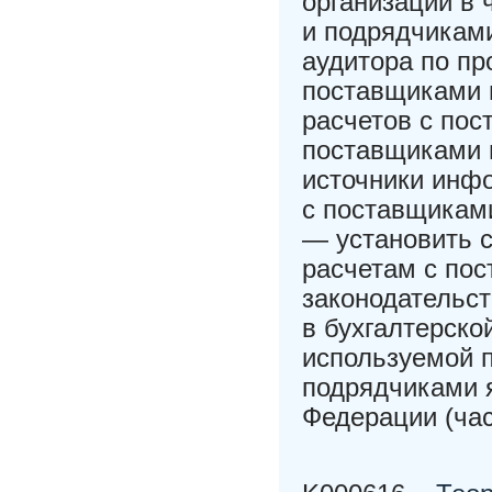
организации в 
и подрядчикам
аудитора по пр
поставщиками 
расчетов с пос
поставщиками 
источники инф
с поставщикам
— установить 
расчетам с по
законодательст
в бухгалтерско
используемой п
подрядчиками я
Федерации (час