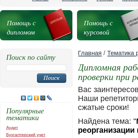
Помощь с
Помощь с
дипломом
курсовой
Главная
/
Тематика 
Поиск по сайту
Дипломная раб
проверки при 
Вас заинтересо
Наши репетиторы
сжатые сроки!
Популярные
тематики
Найдена тема:
"
Аудит
реорганизации
Бухгалтерский учет