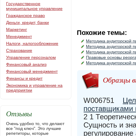
Государственное
муниципальное управление
Гражданское право
Деньги, кредит, банки
Маркетинг
Похожие темы:
Менеджмент
Методика аудиторской п
Налоги, налогообложение
Методика аудиторской п
Страхование
Методика аудиторской п
Управление персоналом
Правовые основы реорга
Методика аудиторской п
Финансовый анализ
Финансовый менеджмент
Образцы в
Финансы и кредит
Экономика и управление на
предприятии
W006751
Цел
поставщиками 
Отзывы
2 1 Теоретичес
Сущность и зна
Очень удобно то, что делают
все "под ключ". Это лучшие
регулирование 
репетиторы, которые