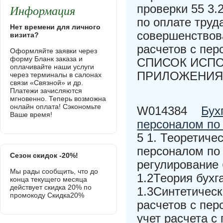
Информация
проверки 55 3.
по оплате труд
Нет времени для личного
совершенствов
визита?
расчетов с пе
Оформляйте заявки через
форму Бланк заказа и
СПИСОК ИСП
оплачивайте наши услуги
ПРИЛОЖЕНИЯ 9
через терминалы в салонах
связи «Связной» и др.
Платежи зачисляются
мгновенно. Теперь возможна
онлайн оплата! Сэкономьте
W014384
Бух
Ваше время!
персоналом по
5 1. Теоретиче
персоналом по 
Сезон скидок -20%!
регулирование 
Мы рады сообщить, что до
1.2Теория бухг
конца текущего месяца
действует скидка 20% по
1.3Синтетичес
промокоду Скидка20%
расчетов с пер
учет расчета с