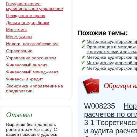
Государственное
муниципальное управление
Гражданское право
Деньги, кредит, банки
Маркетинг
Похожие темы:
Менеджмент
Методика аудиторской п
Налоги, налогообложение
Организация и методика
Страхование
с покупателями и заказ
Методика аудиторской п
Управление персоналом
Методика аудиторской п
Финансовый анализ
Методика аудиторской п
Финансовый менеджмент
Финансы и кредит
Образцы в
Экономика и управление на
предприятии
W008235
Нор
Отзывы
расчетов по оп
3 1 Теоретичес
Выражаю благодарность
и аудита расче
репетиторам Vip-study. С
вашей помощью удалось