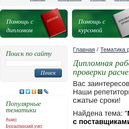
Помощь с
Помощь с
дипломом
курсовой
Главная
/
Тематика 
Поиск по сайту
Дипломная раб
проверки расч
Вас заинтересо
Наши репетиторы
сжатые сроки!
Популярные
тематики
Найдена тема:
"
Аудит
с поставщикам
Бухгалтерский учет