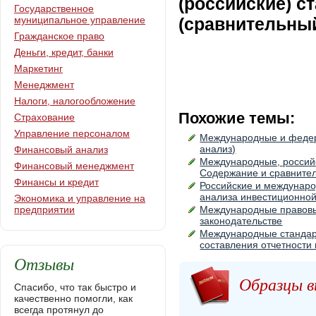
(российские) с
Государственное
муниципальное управление
(сравнительный
Гражданское право
Деньги, кредит, банки
Маркетинг
Менеджмент
Налоги, налогообложение
Похожие темы:
Страхование
Управление персоналом
Международные и федера
анализ)
Финансовый анализ
Международные, российс
Финансовый менеджмент
Содержание и сравните
Финансы и кредит
Российские и междунаро
анализа инвестиционной
Экономика и управление на
предприятии
Международные правовые
законодательстве
Международные стандарт
составления отчетности
Отзывы
Образцы в
Спасибо, что так быстро и
качественно помогли, как
всегда протянул до