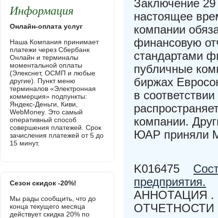
Заключение 29
Информация
настоящее врем
Онлайн-оплата услуг
компании обяза
финансовую от
Наша Компания принимает
платежи через Сбербанк
стандартами ф
Онлайн и терминалы
моментальной оплаты
публичные комп
(Элекснет, ОСМП и любые
биржах Евросо
другие). Пункт меню
терминалов «Электронная
в соответствии
коммерция» подпункты:
Яндекс-Деньги, Киви,
распространяет
WebMoney. Это самый
компании. Друг
оперативный способ
совершения платежей. Срок
ЮАР приняли
зачисления платежей от 5 до
15 минут.
K016475
Сост
предприятия.
Сезон скидок -20%!
АННОТАЦИЯ .
Мы рады сообщить, что до
ОТЧЕТНОСТИ П
конца текущего месяца
действует скидка 20% по