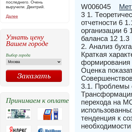
последнего. Очень
W006045
Мет
выручили. Дмитрий.
3 1. Теоретиче
Далее
отчетности 6 1
организации 6 
Узнать цену
баланса 12 1.3
Вашем городе
2. Анализ бухг
Краткая харак
Выбор города
формирования б
Оценка показа
Совершенствов
3.1. Проблемы 
Трансформация 
Принимаем к оплате
перехода на М
использованны
тенденция к со
необходимости 