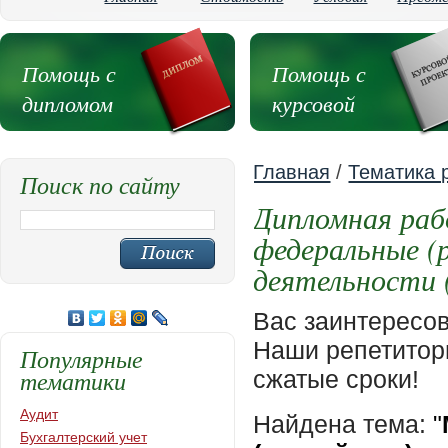
Помощь с
Помощь с
дипломом
курсовой
Главная
/
Тематика 
Поиск по сайту
Дипломная ра
федеральные (
деятельности 
Вас заинтересо
Наши репетиторы
Популярные
тематики
сжатые сроки!
Аудит
Найдена тема:
"
Бухгалтерский учет