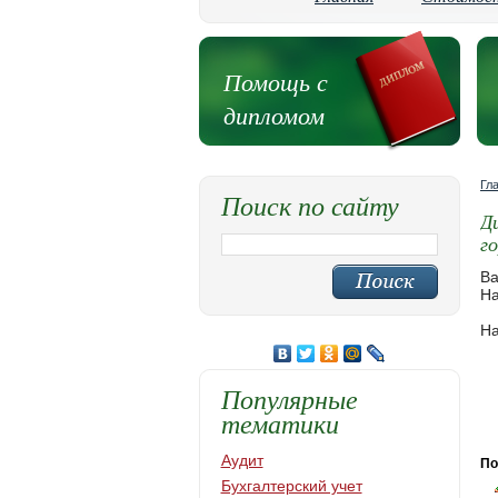
Помощь с
дипломом
Гл
Поиск по сайту
Д
г
Ва
На
На
Популярные
тематики
Аудит
По
Бухгалтерский учет