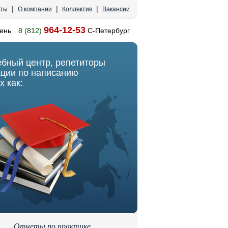
|
|
|
кты
О компании
Коллектив
Вакансии
964-12-53
ень
8 (812)
С-Петербург
ебный центр, репетиторы
ации по написанию
х как:
Отчеты по практике