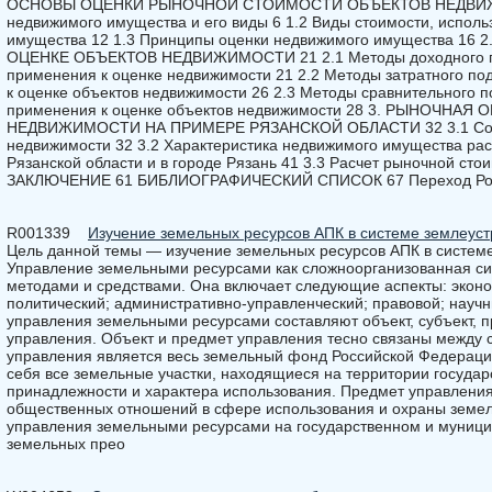
ОСНОВЫ ОЦЕНКИ РЫНОЧНОЙ СТОИМОСТИ ОБЪЕКТОВ НЕДВИЖИ
недвижимого имущества и его виды 6 1.2 Виды стоимости, испол
имущества 12 1.3 Принципы оценки недвижимого имущества 1
ОЦЕНКЕ ОБЪЕКТОВ НЕДВИЖИМОСТИ 21 2.1 Методы доходного по
применения к оценке недвижимости 21 2.2 Методы затратного по
к оценке объектов недвижимости 26 2.3 Методы сравнительного п
применения к оценке объектов недвижимости 28 3. РЫНОЧНАЯ
НЕДВИЖИМОСТИ НА ПРИМЕРЕ РЯЗАНСКОЙ ОБЛАСТИ 32 3.1 Совр
недвижимости 32 3.2 Характеристика недвижимого имущества ра
Рязанской области и в городе Рязань 41 3.3 Расчет рыночной сто
ЗАКЛЮЧЕНИЕ 61 БИБЛИОГРАФИЧЕСКИЙ СПИСОК 67 Переход Росс
R001339
Изучение земельных ресурсов АПК в системе землеуст
Цель данной темы — изучение земельных ресурсов АПК в системе
Управление земельными ресурсами как сложноорганизованная с
методами и средствами. Она включает следующие аспекты: эконо
политический; административно-управленческий; правовой; науч
управления земельными ресурсами составляют объект, субъект, п
управления. Объект и предмет управления тесно связаны между 
управления является весь земельный фонд Российской Федерации 
себя все земельные участки, находящиеся на территории государ
принадлежности и характера использования. Предмет управления 
общественных отношений в сфере использования и охраны земел
управления земельными ресурсами на государственном и муници
земельных прео