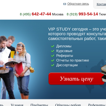
Обратная связь
Конта
642-47-44
993-54-14
8 (495)
Москва
8 (919)
Тюм
VIP STUDY сегодня – это уч
которого проводят консульт
самостоятельных работ, таки
Дипломы
Курсовые
Рефераты
Отчеты по практике
Диссертации
Узнать цену
ть
Условия
Предметы
Образцы работ
Рефераты