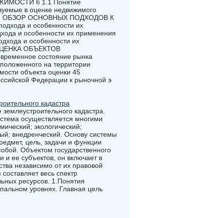
МОСТИ 6 1.1 Понятие
ьзуемые в оценке недвижимого
6 2. ОБЗОР ОСНОВНЫХ ПОДХОДОВ К
дхода и особенности их
дхода и особенности их применения
одхода и особенности их
 ОЦЕНКА ОБЪЕКТОВ
еменное состояние рынка
сположенного на территории
имости объекта оценки 45
ийской Федерации к рыночной э
роительного кадастра
 землеустроительного кадастра.
истема осуществляется многими
мический; экологический;
ный; внедренческий. Основу системы
редмет, цель, задачи и функции
собой. Объектом государственного
и ее субъектов, он включает в
ства независимо от их правовой
составляет весь спектр
ьных ресурсов. 1.Понятия
пальном уровнях. Главная цель