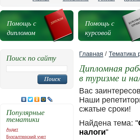
Помощь с
Помощь с
дипломом
курсовой
Главная
/
Тематика 
Поиск по сайту
Дипломная раб
в туризме и на
Вас заинтересо
Наши репетиторы
сжатые сроки!
Популярные
тематики
Найдена тема:
"
Аудит
налоги
"
Бухгалтерский учет