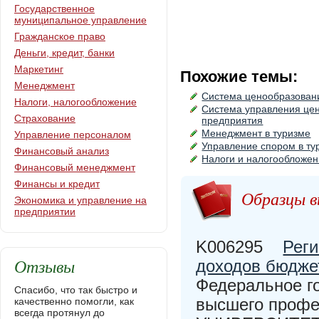
Государственное
муниципальное управление
Гражданское право
Деньги, кредит, банки
Маркетинг
Похожие темы:
Менеджмент
Система ценообразовани
Налоги, налогообложение
Система управления це
Страхование
предприятия
Менеджмент в туризме
Управление персоналом
Управление спором в ту
Финансовый анализ
Налоги и налогообложе
Финансовый менеджмент
Финансы и кредит
Образцы в
Экономика и управление на
предприятии
K006295
Реги
Отзывы
доходов бюдже
Федеральное г
Спасибо, что так быстро и
высшего проф
качественно помогли, как
всегда протянул до