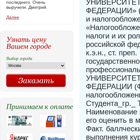
УНИВЕРСИТЕТ
последнего. Очень
выручили. Дмитрий.
ФЕДЕРАЦИИ» (Ф
Далее
и налогооблож
«Налогообложе
налоги и их р
Узнать цену
российской фе
Вашем городе
к.э.н., ст. пр
Выбор города
государственн
профессионал
УНИВЕРСИТЕТ
ФЕДЕРАЦИИ (Фи
налогообложе
Студента_гр._ 
Принимаем к оплате
Наименование 
его оценить в
Факт. баллческ
выполнения ку