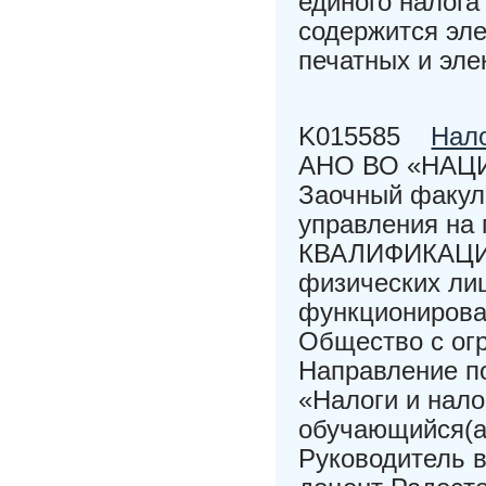
единого налога
содержится эле
печатных и эле
K015585
Нало
АНО ВО «НАЦ
Заочный факул
управления н
КВАЛИФИКАЦИО
физических ли
функционирова
Общество с ог
Направление п
«Налоги и нал
обучающийся(а
Руководитель в