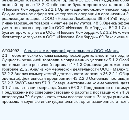
реализации товаров в оптовой торговле 13 1.3 Учёт издержек об
оптовой торговле 18 2. Особенности бухгалтерского учета оптов
«Невские Ломбарды». 22 2.1 Организационно-экономическая хара
Документальное оформление торговых операций в организации 29
реализации товаров в ООО «Невские Ломбарды» 36 2.4 Учёт изде
Инвентаризация товаров и учет ее результатов. 48 3.Оценка эффе
учета товарных операций в ООО «Невские Ломбарды». 52 3.1 Стр
бухгалтерского учёта в ООО «Невские Ломбарды». 52 3.2 Реком
бухгалтерского учета в ООО «Невские Ломбарды» 69 Заключение.
W004092
Анализ коммерческой деятельности ООО «Маяк»
2 1. Теоретические основы коммерческой деятельности на предпр
Сущность розничной торговли в современных условиях 5 1.2 Осо
деятельности в розничной торговле 17 1.3 Организация коммерче
торговле 21 2. Анализ коммерческой деятельности ООО «Маяк» 3
32 2.2 Анализ коммерческой деятельности магазина 36 2.2.1 Общ
оценка эффективности предприятия 43 2.2.3 Основные поставщик
52 2.3 SWOT-анализ 57 3. Совершенствование коммерческой дея
3.1 Использование мерчандайзинга 66 3.2 Предложение по стиму
Предложение по совершенствованию работы с поставщиком 74 З
литературы 79 Актуальность темы исследования. За годы рыночн
произошли крупные институциональные, организационные и техн