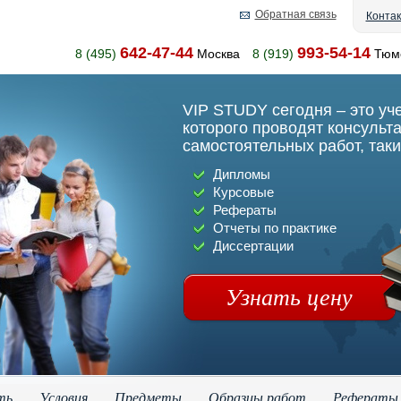
Обратная связь
Конта
642-47-44
993-54-14
8 (495)
Москва
8 (919)
Тюм
VIP STUDY сегодня – это уч
которого проводят консульт
самостоятельных работ, таки
Дипломы
Курсовые
Рефераты
Отчеты по практике
Диссертации
Узнать цену
ть
Условия
Предметы
Образцы работ
Рефераты