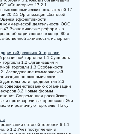
 торговли 9 2 Анализ организации
ООО «Синегорье» 17 2.1
вных экономических показателей 17
тии 20 2.3 Организация сбытовой
 Оценка эффективности
ия коммерческой деятельности ООО
ов 47 Экономические реформы в
резко обострившегося в конце 80-х
озяйственной активности, исчерпан
едприятий розничной торговли
й розничной торговли 1.1 Сущность
 торговли 1.2 Организация и
чной торговли 1.3 Особенности
 2. Исследование коммерческой
ганизационно-экономическая
й деятельности предприятия 2.3
по совершенствованию организации
 ресурсов 3.2 Новые формы
ложения Современная российская
ых и противоречивых процессов. Эти
числе и розничную торговлю. По су
вли
организации оптовой торговли 6 1.1
й. 6 1.2 Учёт поступлений и