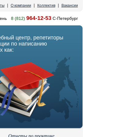
|
|
|
кты
О компании
Коллектив
Вакансии
964-12-53
ень
8 (812)
С-Петербург
ебный центр, репетиторы
ации по написанию
х как:
Отчеты по практике