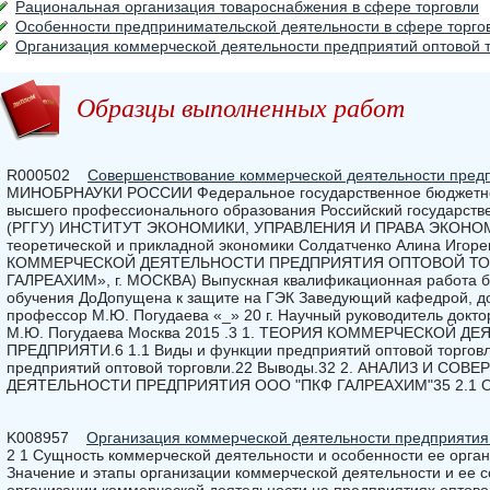
Рациональная организация товароснабжения в сфере торговли
Особенности предпринимательской деятельности в сфере торго
Организация коммерческой деятельности предприятий оптовой 
Образцы выполненных работ
R000502
Совершенствование коммерческой деятельности предп
МИНОБРНАУКИ РОССИИ Федеральное государственное бюджетно
высшего профессионального образования Российский государств
(РГГУ) ИНСТИТУТ ЭКОНОМИКИ, УПРАВЛЕНИЯ И ПРАВА ЭКОНО
теоретической и прикладной экономики Солдатченко Алина И
КОММЕРЧЕСКОЙ ДЕЯТЕЛЬНОСТИ ПРЕДПРИЯТИЯ ОПТОВОЙ ТОР
ГАЛРЕАХИМ», г. МОСКВА) Выпускная квалификационная работа б
обучения ДоДопущена к защите на ГЭК Заведующий кафедрой, до
профессор М.Ю. Погудаева «_» 20 г. Научный руководитель докто
М.Ю. Погудаева Москва 2015 .3 1. ТЕОРИЯ КОММЕРЧЕСКОЙ 
ПРЕДПРИЯТИ.6 1.1 Виды и функции предприятий оптовой торговл
предприятий оптовой торговли.22 Выводы.32 2. АНАЛИЗ И 
ДЕЯТЕЛЬНОСТИ ПРЕДПРИЯТИЯ ООО "ПКФ ГАЛРЕАХИМ"35 2.1 Ор
K008957
Организация коммерческой деятельности предприятия 
2 1 Сущность коммерческой деятельности и особенности ее органи
Значение и этапы организации коммерческой деятельности и ее 