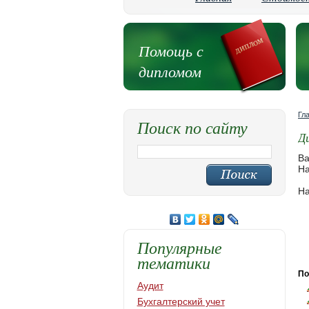
Помощь с
дипломом
Гл
Поиск по сайту
Д
Ва
На
На
Популярные
тематики
По
Аудит
Бухгалтерский учет