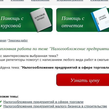
Помощь с
Помощь с
курсовой
отчетом
авная
/
Тематика работ
ипломная работа по теме "Налогообложение предприяти
с заинтересовала выбранная тема?
ши репетиторы помогут с написанием любого вида работ в сжатые
йдена тема:
"
Налогообложение предприятий в сфере торговл
Узнать цену
хожие темы:
Налогообложение предприятий в сфере торговли
Налогообложение предприятий малого бизнеса в строительстве