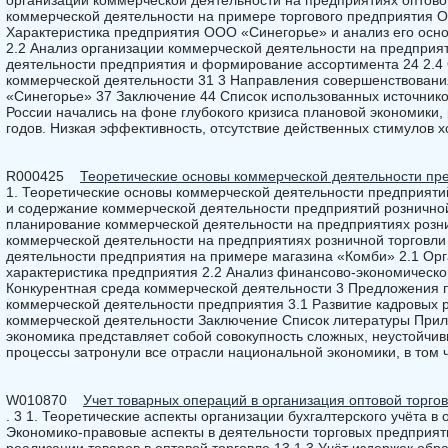
организации коммерческой деятельности на предприятиях оптовой
коммерческой деятельности на примере торгового предприятия 
Характеристика предприятия ООО «Синегорье» и анализ его осно
2.2 Анализ организации коммерческой деятельности на предприя
деятельности предприятия и формирование ассортимента 24 2.4
коммерческой деятельности 31 3 Направления совершенствован
«Синегорье» 37 Заключение 44 Список использованных источник
России начались на фоне глубокого кризиса плановой экономики, 
годов. Низкая эффективность, отсутствие действенных стимулов х
R000425
Теоретические основы коммерческой деятельности пр
1. Теоретические основы коммерческой деятельности предприяти
и содержание коммерческой деятельности предприятий розничной
планирование коммерческой деятельности на предприятиях розни
коммерческой деятельности на предприятиях розничной торговли
деятельности предприятия на примере магазина «Комби» 2.1 Ор
характеристика предприятия 2.2 Анализ финансово-экономическо
Конкурентная среда коммерческой деятельности 3 Предложения 
коммерческой деятельности предприятия 3.1 Развитие кадровых
коммерческой деятельности Заключение Список литературы При
экономика представляет собой совокупность сложных, неустойчив
процессы затронули все отрасли национальной экономики, в том 
W010870
Учет товарных операций в организация оптовой торго
. 3 1. Теоретические аспекты организации бухгалтерского учёта в 
Экономико-правовые аспекты в деятельности торговых предприяти