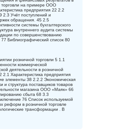
ращения и финансовых результатов в
ой торговли на примере ООО
ктеристика предприятия 22 2.2
 2.3 Учёт поступлений и
ржек обращения. 45 2.5
ктивности системы бухгалтерского
уктура внутреннего аудита системы
ендации по совершенствованию
 77 Библиографический список 80
иятии розничной торговли 5 1.1
бенности коммерческой
ской деятельности в розничной
2 2.1 Характеристика предприятия
ие элементы 38 2.2.2 Экономическая
и и структура поставщиков товаров
тельности магазина ООО «Маяк» 66
лированию сбыта 68 3.3
аключение 76 Список используемой
ых реформ в розничной торговле
ологические трансформации . В