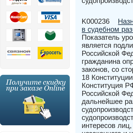
судопроизводс
K000236
Назн
в судебном ра
Показатель уро
является подли
Российской Фед
гражданина оп
законов, со ст
18 Конституции
Конституция РФ
Российской Фед
дальнейшее раз
судопроизводст
судопроизводст
интересов лиц,