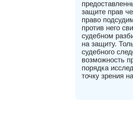
предоставленны
защите прав ч
право подсуди
против него св
судебном разби
на защиту. Тол
судебного сле
возможность пр
порядка исслед
точку зрения н