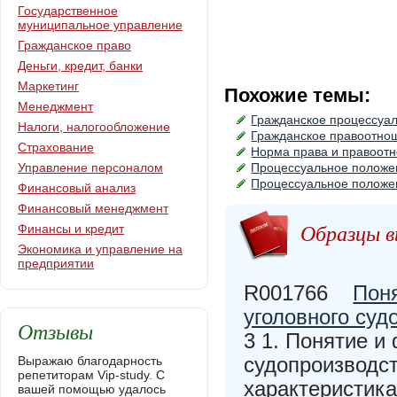
Государственное
муниципальное управление
Гражданское право
Деньги, кредит, банки
Маркетинг
Похожие темы:
Менеджмент
Гражданское процессуа
Налоги, налогообложение
Гражданское правоотно
Страхование
Норма права и правоот
Управление персоналом
Процессуальное положен
Процессуальное положен
Финансовый анализ
Финансовый менеджмент
Образцы в
Финансы и кредит
Экономика и управление на
предприятии
R001766
Поня
уголовного суд
Отзывы
3 1. Понятие и
судопроизводст
Выражаю благодарность
репетиторам Vip-study. С
характеристика
вашей помощью удалось