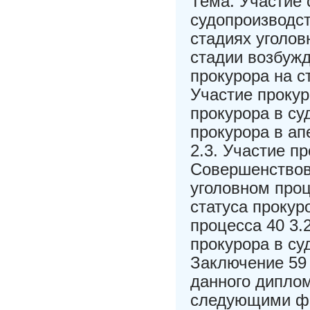
Тема: Участие 
судопроизводст
стадиях уголов
стадии возбужд
прокурора на с
Участие прокур
прокурора в су
прокурора в ап
2.3. Участие п
Совершенствова
уголовном проц
статуса прокур
процесса 40 3.
прокурора в су
Заключение 59
данного дипло
следующими фа