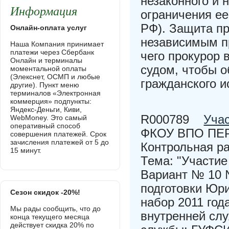
незаконного и 
Информация
ограничения ее
РФ). Защита пр
Онлайн-оплата услуг
независимым пр
Наша Компания принимает
платежи через Сбербанк
чего прокурор 
Онлайн и терминалы
судом, чтобы о
моментальной оплаты
(Элекснет, ОСМП и любые
гражданского и
другие). Пункт меню
терминалов «Электронная
коммерция» подпункты:
Яндекс-Деньги, Киви,
R000789
Учас
WebMoney. Это самый
оперативный способ
ФКОУ ВПО ПЕ
совершения платежей. Срок
зачисления платежей от 5 до
Контрольная ра
15 минут.
Тема: "Участие
Вариант № 10 
подготовки Юри
Сезон скидок -20%!
набор 2011 год
Мы рады сообщить, что до
внутренней сл
конца текущего месяца
действует скидка 20% по