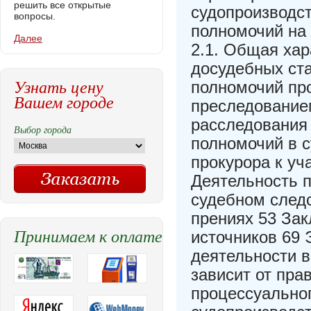
решить все открытые
судопроизводст
вопросы.
полномочий на 
Далее
2.1. Общая хар
досудебных ста
Узнать цену
полномочий пр
Вашем городе
преследованием
расследования 
Выбор города
полномочий в с
прокурора к уч
Деятельность 
судебном следс
прениях 53 За
Принимаем к оплате
источников 69
деятельности в
зависит от пра
процессуальног