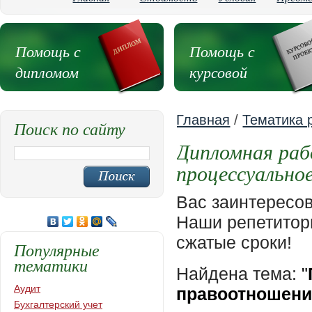
Помощь с
Помощь с
дипломом
курсовой
Главная
/
Тематика 
Поиск по сайту
Дипломная раб
процессуально
Вас заинтересо
Наши репетиторы
сжатые сроки!
Популярные
тематики
Найдена тема:
"
Аудит
правоотношени
Бухгалтерский учет