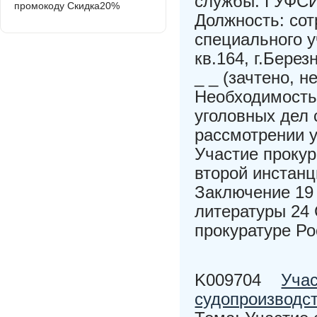
службы: ГУФСИ
промокоду Скидка20%
Должность: сот
специального у
кв.164, г.Бере
_ _ (зачтено, н
Необходимость
уголовных дел 
рассмотрении у
Участие прокур
второй инстанц
Заключение 19 
литературы 24
прокуратуре Р
K009704
Учас
судопроизводс