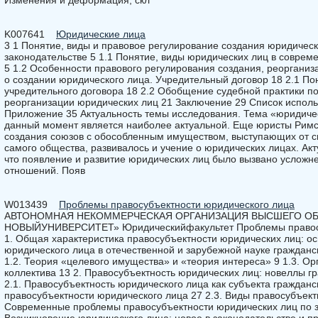
Изменения и деформация, скл
K007641
Юридические лица
3 1 Понятие, виды и правовое регулирование создания юридическ
законодательстве 5 1.1 Понятие, виды юридических лиц в соврем
5 1.2 Особенности правового регулирования создания, реорганиз
о создании юридического лица. Учредительный договор 18 2.1 По
учредительного договора 18 2.2 Обобщение судебной практики по
реорганизации юридических лиц 21 Заключение 29 Список исполь
Приложение 35 Актуальность темы исследования. Тема «юридичес
данный момент является наиболее актуальной. Еще юристы Рим
создания союзов с обособленным имуществом, выступающих от св
самого общества, развивалось и учение о юридических лицах. Акт
что появление и развитие юридических лиц было вызвано усложн
отношений. Появ
W013439
Проблемы правосубъектности юридического лица
АВТОНОМНАЯ НЕКОММЕРЧЕСКАЯ ОРГАНИЗАЦИЯ ВЫСШЕГО О
НОВЫЙУНИВЕРСИТЕТ» Юридическийфакультет Проблемы правосу
1. Общая характеристика правосубъектности юридических лиц: о
юридического лица в отечественной и зарубежной науке гражданск
1.2. Теория «целевого имущества» и «теория интереса» 9 1.3. Ор
коллектива 13 2. Правосубъектность юридических лиц: новеллы г
2.1. Правосубъектность юридического лица как субъекта гражданск
правосубъектности юридического лица 27 2.3. Виды правосубъект
Современные проблемы правосубъектности юридических лиц по за