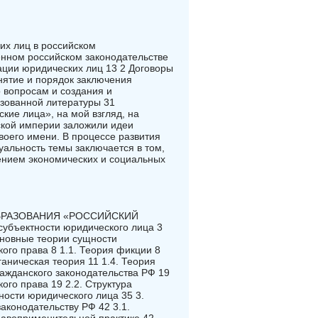
их лиц в российском
енном российском законодательстве
ации юридических лиц 13 2 Договоры
нятие и порядок заключения
 вопросам и создания и
зованной литературы 31
кие лица», на мой взгляд, на
ской империи заложили идеи
оего имени. В процессе развития
уальность темы заключается в том,
ением экономических и социальных
БРАЗОВАНИЯ «РОССИЙСКИЙ
бъектности юридического лица 3
сновные теории сущности
ого права 8 1.1. Теория фикции 8
ганическая теория 11 1.4. Теория
ражданского законодательства РФ 19
ого права 19 2.2. Структура
ности юридического лица 35 3.
конодательству РФ 42 3.1.