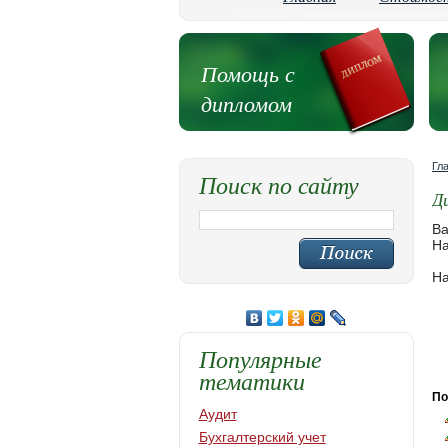
Помощь с
дипломом
Гл
Поиск по сайту
Д
Ва
На
На
Популярные
тематики
По
Аудит
Бухгалтерский учет