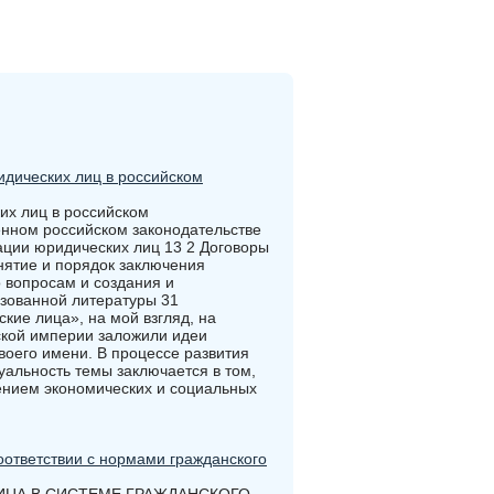
идических лиц в российском
их лиц в российском
енном российском законодательстве
ации юридических лиц 13 2 Договоры
нятие и порядок заключения
 вопросам и создания и
зованной литературы 31
кие лица», на мой взгляд, на
ской империи заложили идеи
оего имени. В процессе развития
уальность темы заключается в том,
ением экономических и социальных
оответствии с нормами гражданского