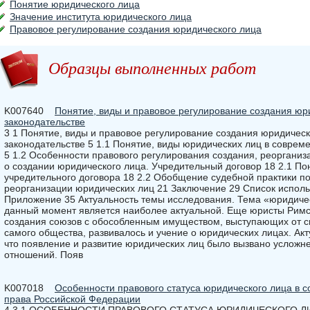
Понятие юридического лица
Значение института юридического лица
Правовое регулирование создания юридического лица
Образцы выполненных работ
K007640
Понятие, виды и правовое регулирование создания юр
законодательстве
3 1 Понятие, виды и правовое регулирование создания юридическ
законодательстве 5 1.1 Понятие, виды юридических лиц в соврем
5 1.2 Особенности правового регулирования создания, реорганиз
о создании юридического лица. Учредительный договор 18 2.1 По
учредительного договора 18 2.2 Обобщение судебной практики по
реорганизации юридических лиц 21 Заключение 29 Список исполь
Приложение 35 Актуальность темы исследования. Тема «юридичес
данный момент является наиболее актуальной. Еще юристы Рим
создания союзов с обособленным имуществом, выступающих от св
самого общества, развивалось и учение о юридических лицах. Акт
что появление и развитие юридических лиц было вызвано усложн
отношений. Появ
K007018
Особенности правового статуса юридического лица в с
права Российской Федерации