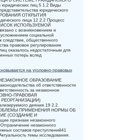
ИЦА В СИСТЕМЕ ГРАЖДАНСКОГО
юридических лиц 5 1.2 Виды
 представительства юридического
ИРОВАНИЯ ОТКРЫТИЯ
ического лица 12 2.2 Процесс
 СПИСОК ИСПОЛЬЗУЕМОЙ
вязано с возникновением и
: усложнением социальной
к следствие, общественного
ства правовое регулирование
лиц оказалось недостаточным для
венных потерь вслед
сновывается на уголовно-правовых
 НЕЗАКОННОЕ ОБРАЗОВАНИЕ
конодательства об ответственности
ветственность за незаконное
ГОЛОВНО-ПРАВОВАЯ
 РЕОРГАНИЗАЦИИ)
лизируемого деяния.19 2.2.
3. ПРОБЛЕМЫ ПРИМЕНЕНИЯ НОРМЫ ОБ
ИЕ (СОЗДАНИЕ И
е признаки незаконного
 Отграничение незаконного
межных составов преступлений41
альность темы исследования.