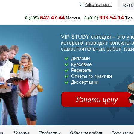
Обратная связь
Конта
642-47-44
993-54-14
8 (495)
Москва
8 (919)
Тюм
VIP STUDY сегодня – это уч
которого проводят консульт
самостоятельных работ, таки
Дипломы
Курсовые
Рефераты
Отчеты по практике
Диссертации
Узнать цену
ть
Условия
Предметы
Образцы работ
Рефераты