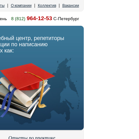
|
|
|
кты
О компании
Коллектив
Вакансии
964-12-53
ень
8 (812)
С-Петербург
ебный центр, репетиторы
ации по написанию
х как:
Отчеты по практике