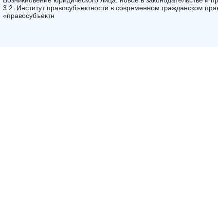
Возникновение юридического лица: новое в законодательстве и п
3.2. Институт правосубъектности в современном гражданском пра
«правосубъектн