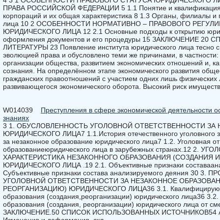
4 3 1 ОСОБЕННОСТИ ПРАВОВОГО СТАТУСА ЮРИДИЧЕСКОГО Л
ПРАВА РОССИЙСКОЙ ФЕДЕРАЦИИ 5 1.1 Понятие и квалификация 
корпораций и их общая характеристика 8 1.3 Органы, филиалы и
лица 10 2 ОСОБЕННОСТИ НОРМАТИВНО – ПРАВОВОГО РЕГУЛ
ЮРИДИЧЕСКОГО ЛИЦА 12 2.1 Основные подходы к открытию юрид
оформления документов и его процедуры 15 ЗАКЛЮЧЕНИЕ 20
ЛИТЕРАТУРЫ 23 Появление института юридического лица тесно с
эволюцией права и обусловлено теми же причинами, в частности
организации общества, развитием экономических отношений и, ка
сознания. На определённом этапе экономического развития обще
гражданских правоотношений с участием одних лишь физических 
развивающегося экономического оборота. Высокий риск имущест
W014039
Преступления в сфере экономической деятельности о
знаниях
3 1. ОБУСЛОВЛЕННОСТЬ УГОЛОВНОЙ ОТВЕТСТВЕННОСТИ ЗА
ЮРИДИЧЕСКОГО ЛИЦА7 1.1.История отечественного уголовного за
за незаконное образование юридического лица7 1.2. Уголовная от
образованиеюридического лица в зарубежных странах.12 2. У
ХАРАКТЕРИСТИКА НЕЗАКОННОГО ОБРАЗОВАНИЯ (СОЗДАНИЯ И
ЮРИДИЧЕСКОГО ЛИЦА .19 2.1. Объективные признаки составаана
Субъективные признаки состава анализируемого деяния 30 
УГОЛОВНОЙ ОТВЕТСТВЕННОСТИ ЗА НЕЗАКОННОЕ ОБРАЗОВАН
РЕОРГАНИЗАЦИЮ) ЮРИДИЧЕСКОГО ЛИЦА36 3.1. Квалифицирующи
образования (создания,реорганизации) юридического лица36 3.2.
образования (создания, реорганизации) юридического лица от с
ЗАКЛЮЧЕНИЕ.50 СПИСОК ИСПОЛЬЗОВАННЫХ ИСТОЧНИКОВ54 Акту