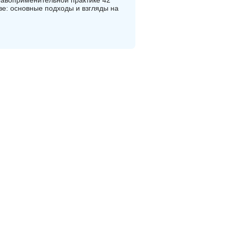
равоприменительной практике 42
ве: основные подходы и взгляды на