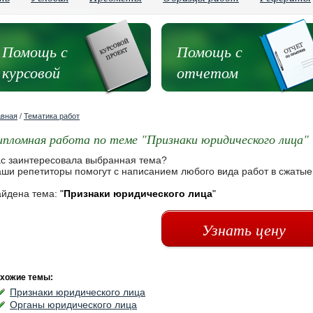
Помощь с
Помощь с
курсовой
отчетом
авная
/
Тематика работ
ипломная работа по теме "Признаки юридического лица"
с заинтересовала выбранная тема?
ши репетиторы помогут с написанием любого вида работ в сжатые
йдена тема:
"
Признаки юридического лица
"
Узнать цену
хожие темы:
Признаки юридического лица
Органы юридического лица