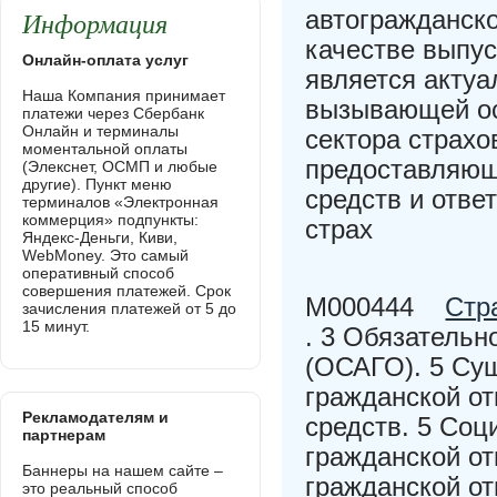
Информация
автогражданск
качестве выпус
Онлайн-оплата услуг
является акту
Наша Компания принимает
вызывающей ос
платежи через Сбербанк
Онлайн и терминалы
сектора страх
моментальной оплаты
предоставляющ
(Элекснет, ОСМП и любые
другие). Пункт меню
средств и отве
терминалов «Электронная
коммерция» подпункты:
страх
Яндекс-Деньги, Киви,
WebMoney. Это самый
оперативный способ
совершения платежей. Срок
M000444
Стр
зачисления платежей от 5 до
15 минут.
. 3 Обязательн
(ОСАГО). 5 Су
гражданской о
Рекламодателям и
средств. 5 Соц
партнерам
гражданской от
Баннеры на нашем сайте –
гражданской о
это реальный способ