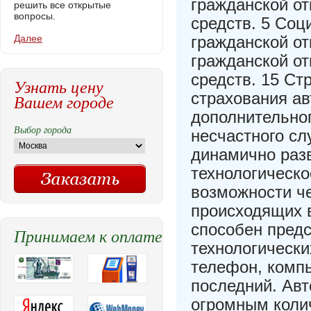
гражданской о
решить все открытые
вопросы.
средств. 5 Соц
Далее
гражданской от
гражданской о
средств. 15 С
Узнать цену
страхования а
Вашем городе
дополнительног
Выбор города
несчастного сл
динамично раз
технологическо
возможности ч
происходящих 
способен пред
Принимаем к оплате
технологически
телефон, комп
последний. Авт
огромным колич