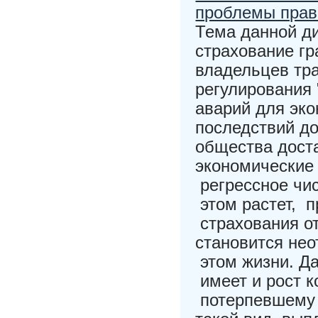
проблемы прав
Тема данной д
страхование гр
владельцев тр
регулирования
аварий для эко
последствий д
общества доста
экономические
регрессное чи
этом растет, п
страхования о
становится не
этом жизни. Д
имеет и рост 
потерпевшему