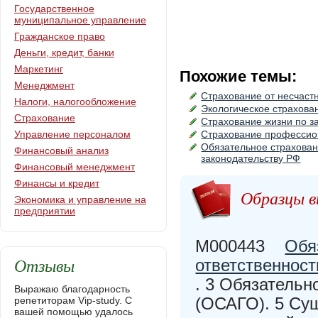
Государственное
муниципальное управление
Гражданское право
Деньги, кредит, банки
Маркетинг
Похожие темы:
Менеджмент
Страхование от несчаст
Налоги, налогообложение
Экологическое страхова
Страхование
Страхование жизни по з
Управление персоналом
Страхование профессион
Обязательное страхован
Финансовый анализ
законодательству РФ
Финансовый менеджмент
Финансы и кредит
Образцы в
Экономика и управление на
предприятии
M000443
Обя
Отзывы
ответственност
. 3 Обязательн
Выражаю благодарность
(ОСАГО). 5 Су
репетиторам Vip-study. С
вашей помощью удалось