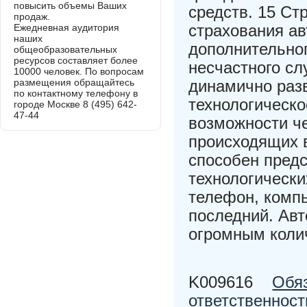
повысить объемы Ваших
средств. 15 С
продаж.
страхования а
Ежедневная аудитория
наших
дополнительног
общеобразовательных
ресурсов составляет более
несчастного сл
10000 человек. По вопросам
размещения обращайтесь
динамично раз
по контактному телефону в
технологическо
городе Москве 8 (495) 642-
47-44
возможности ч
происходящих 
способен пред
технологически
телефон, комп
последний. Авт
огромным колич
K009616
Обяз
ответственност