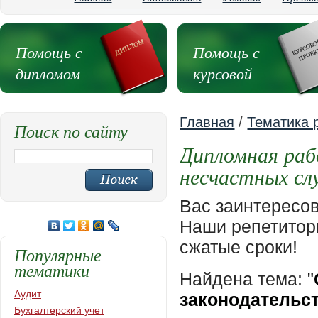
Помощь с
Помощь с
дипломом
курсовой
Главная
/
Тематика 
Поиск по сайту
Дипломная раб
несчастных сл
Вас заинтересо
Наши репетиторы
сжатые сроки!
Популярные
тематики
Найдена тема:
"
Аудит
законодательс
Бухгалтерский учет