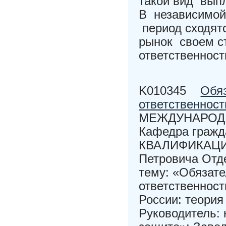
такой вид вып
В независимой
период сходят
рынок своем с
ответственност
K010345
Обяз
ответственност
МЕЖДУНАРОД
Кафедра граж
КВАЛИФИКАЦИО
Петровича Отд
тему: «Обязат
ответственност
России: теория
Руководитель: 