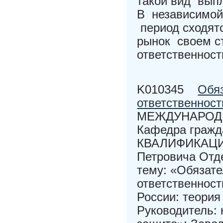
такой вид вып
В независимой
период сходят
рынок своем с
ответственност
K010345
Обяз
ответственност
МЕЖДУНАРОД
Кафедра граж
КВАЛИФИКАЦИО
Петровича Отд
тему: «Обязат
ответственност
России: теория
Руководитель: 