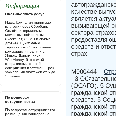
Информация
автогражданск
качестве выпус
Онлайн-оплата услуг
является акту
Наша Компания принимает
вызывающей ос
платежи через Сбербанк
Онлайн и терминалы
сектора страх
моментальной оплаты
предоставляющ
(Элекснет, ОСМП и любые
другие). Пункт меню
средств и отве
терминалов «Электронная
коммерция» подпункты:
страх
Яндекс-Деньги, Киви,
WebMoney. Это самый
оперативный способ
совершения платежей. Срок
M000444
Стр
зачисления платежей от 5 до
15 минут.
. 3 Обязательн
(ОСАГО). 5 Су
гражданской о
По вопросам
средств. 5 Соц
сотрудничества
гражданской от
По вопросам сотрудничества
гражданской о
размещения баннеров на