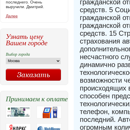
гражданской о
последнего. Очень
выручили. Дмитрий.
средств. 5 Соц
Далее
гражданской от
гражданской о
средств. 15 С
Узнать цену
страхования а
Вашем городе
дополнительног
Выбор города
несчастного сл
динамично раз
технологическо
возможности ч
происходящих 
способен пред
Принимаем к оплате
технологически
телефон, комп
последний. Авт
огромным колич