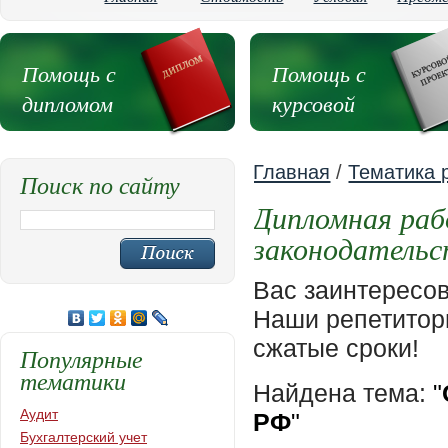
Помощь с
Помощь с
дипломом
курсовой
Главная
/
Тематика 
Поиск по сайту
Дипломная раб
законодательс
Вас заинтересо
Наши репетиторы
сжатые сроки!
Популярные
тематики
Найдена тема:
"
Аудит
РФ
"
Бухгалтерский учет