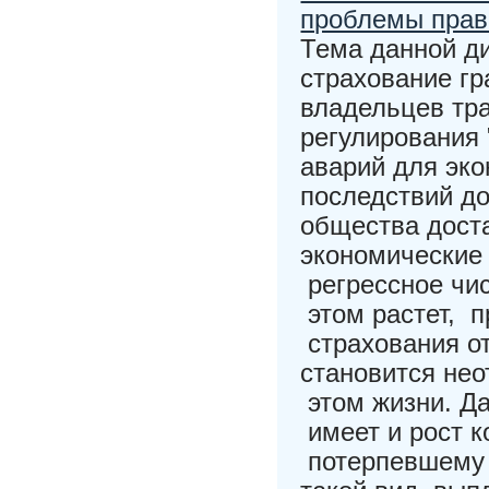
проблемы прав
Тема данной д
страхование гр
владельцев тр
регулирования
аварий для эко
последствий д
общества доста
экономические
регрессное чи
этом растет, п
страхования о
становится не
этом жизни. Д
имеет и рост 
потерпевшему