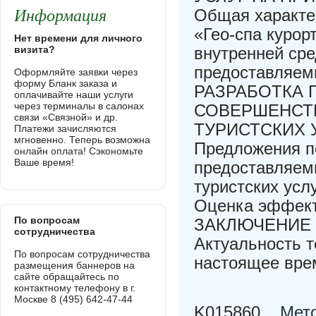
Информация
Общая характе
«Гео-спа курор
Нет времени для личного
визита?
внутренней сре
предоставляемы
Оформляйте заявки через
форму Бланк заказа и
РАЗРАБОТКА 
оплачивайте наши услуги
через терминалы в салонах
СОВЕРШЕНСТ
связи «Связной» и др.
ТУРИСТСКИХ У
Платежи зачисляются
мгновенно. Теперь возможна
Предложения п
онлайн оплата! Сэкономьте
Ваше время!
предоставляемы
туристских ус
Оценка эффект
По вопросам
ЗАКЛЮЧЕНИЕ
сотрудничества
Актуальность т
По вопросам сотрудничества
настоящее вре
размещения баннеров на
сайте обращайтесь по
контактному телефону в г.
Москве 8 (495) 642-47-44
K015860
Мето