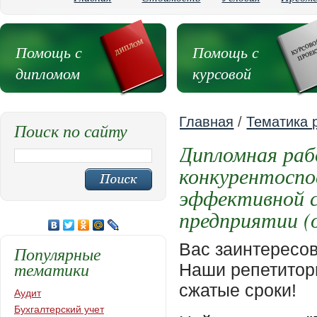
Помощь с
Помощь с
дипломом
курсовой
Главная
/
Тематика 
Поиск по сайту
Дипломная ра
конкурентоспо
эффективной с
предприятии (
Вас заинтересо
Популярные
тематики
Наши репетиторы
сжатые сроки!
Аудит
Бухгалтерский учет