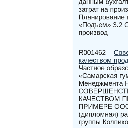
данным бухгалт
затрат на прои
Планирование 
«Подъем» 3.2 
производ
R001462
Сов
качеством про
Частное образ
«Самарская гу
Менеджмента Н
СОВЕРШЕНСТ
КАЧЕСТВОМ П
ПРИМЕРЕ ООО 
(дипломная) ра
группы Колпик