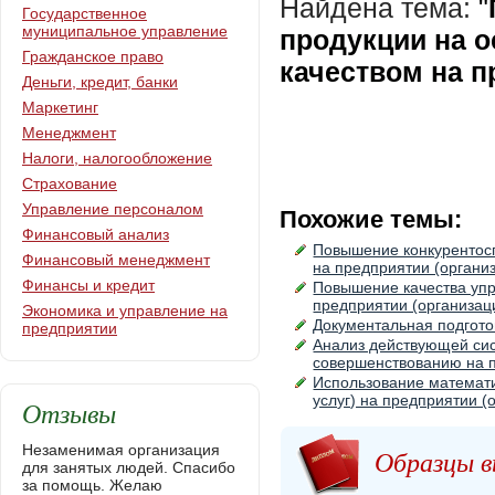
Найдена тема:
"
Государственное
муниципальное управление
продукции на 
Гражданское право
качеством на п
Деньги, кредит, банки
Маркетинг
Менеджмент
Налоги, налогообложение
Страхование
Управление персоналом
Похожие темы:
Финансовый анализ
Повышение конкурентос
Финансовый менеджмент
на предприятии (органи
Финансы и кредит
Повышение качества уп
предприятии (организац
Экономика и управление на
Документальная подгото
предприятии
Анализ действующей сис
совершенствованию на п
Использование математи
услуг) на предприятии (
Отзывы
Незаменимая организация
Образцы в
для занятых людей. Спасибо
за помощь. Желаю