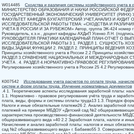
W014485
Сходства и различия системы хозяйственного учета в 
МИНИСТЕРСТВО ОБРАЗОВАНИЯ И НАУКИ РОССИЙСКОЙ ФЕДЕ
ГОСУДАРСТВЕННЫЙ ЭКОНОМИЧЕСКИЙ УНИВЕРСИТЕТ (РИНХ)
ФАКУЛЬТЕТ КАФЕДРА БУХГАЛТЕРСКИЙ УЧЕТ,АНАЛИЗ И АУДИТ
ИССЛЕДОВАТЕЛЬСКОЙ РАБОТЫ ТЕМА: «СХОДСТВА И РАЗЛИЧ
УЧЕТА В РОССИИ И ЗА РУБЕЖОМ» Автор, группа ЭК-424 номер гр
Руководитель, к.э.н., доцент кафедры АХДиП Усенко Л.Н. (подпис
РУКОВОДИТЕЛЯ ПРАКТИКИ КАЛЕНДАРНЫЙ ПЛАН-ОТЧЕТ О ВЫ
ИССЛЕДОВАТЕЛЬСКОЙ РАБОТЫ 3 1. РАЗДЕЛ 1. СУЩНОСТЬ ХОЗ
ВИДЫ,ЗАДАЧИ,ФУНКЦИИ 2. РАЗДЕЛ 2. ПРИНЦИПЫ ВЕДЕНИЯ ХОЗ
Принципы хозяйственного учета в России 2.2 Принципы хозяйствен
РАЗДЕЛ 3.СРАВНЕНИЕ НАЦИОНАЛЬНЫХ И МЕЖДУНАРОДНЫХ СТ
УЧЕТА . 4. РАЗДЕЛ 4.НОРМАТИВНО-ПРАВОВОЕ РЕГУЛИРОВАНИ
Регулирование хозяйственного учета в России 25 4.2 Регулирован
K007542
Исследование учета расчетов по оплате труда, начисл
систем и форм оплаты труда. Изучение нормативных документов
.4 1. Теоретические аспекты исследования заработной платы: на
1.1. Нормативно - правовое регулирование учёта труда и заработ
плата, виды, формы и системы оплаты труда13 1.3. Порядок форм
Налоги и иные обязательные платежи26 2. Анализ заработной пла
платежей на примере МБДОУ «Детский сад №2 общеразвивающего
характеристика производственно-финансовой деятельности МБД
общеразвивающего вида »40 2.2 Заработная плата, налоги и ины
Начисление и анализ заработной платы: налогов и иных обязате
сад №2 общеразвивающего вида» г. Бабаево55 3. Совершенствов