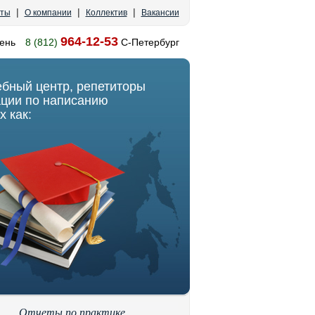
|
|
|
кты
О компании
Коллектив
Вакансии
964-12-53
ень
8 (812)
С-Петербург
ебный центр, репетиторы
ации по написанию
х как:
Отчеты по практике