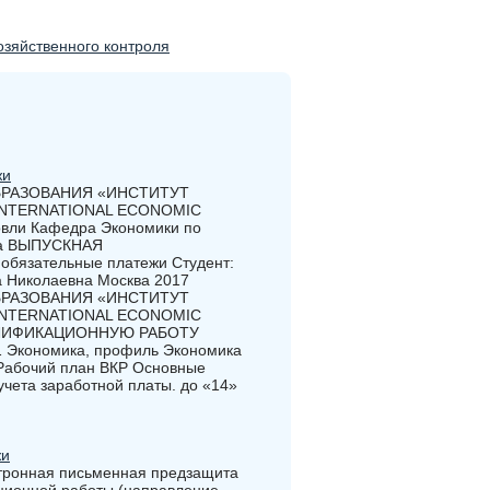
озяйственного контроля
жи
РАЗОВАНИЯ «ИНСТИТУТ
NTERNATIONAL ECONOMIC
овли Кафедра Экономики по
ика ВЫПУСКНАЯ
бязательные платежи Студент:
а Николаевна Москва 2017
РАЗОВАНИЯ «ИНСТИТУТ
NTERNATIONAL ECONOMIC
АЛИФИКАЦИОННУЮ РАБОТУ
1 Экономика, профиль Экономика
 Рабочий план ВКР Основные
чета заработной платы. до «14»
жи
ктронная письменная предзащита