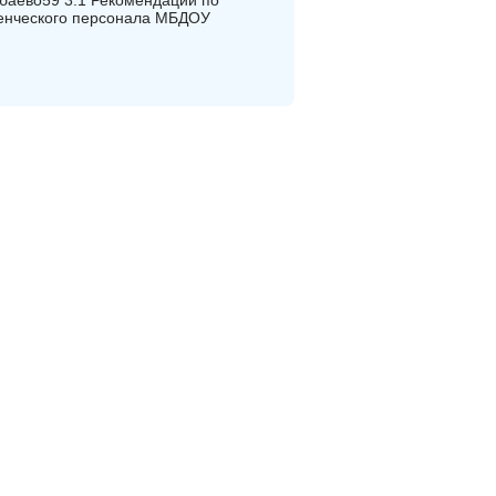
баево59 3.1 Рекомендации по
ленческого персонала МБДОУ