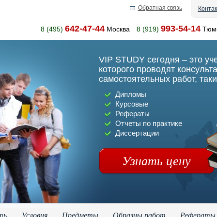
Обратная связь
Конта
642-47-44
993-54-14
8 (495)
Москва
8 (919)
Тюм
VIP STUDY сегодня – это уч
которого проводят консульт
самостоятельных работ, таки
Дипломы
Курсовые
Рефераты
Отчеты по практике
Диссертации
Узнать цену
ть
Условия
Предметы
Образцы работ
Рефераты