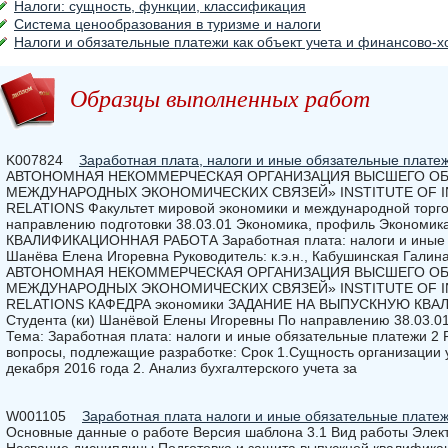
Налоги: сущность, функции, классификация
Система ценообразования в туризме и налоги
Налоги и обязательные платежи как объект учета и финансово-х
Образцы выполненных работ
K007824
Заработная плата, налоги и иные обязательные плате
АВТОНОМНАЯ НЕКОММЕРЧЕСКАЯ ОРГАНИЗАЦИЯ ВЫСШЕГО ОБ
МЕЖДУНАРОДНЫХ ЭКОНОМИЧЕСКИХ СВЯЗЕЙ» INSTITUTE OF I
RELATIONS Факультет мировой экономики и международной торг
направлению подготовки 38.03.01 Экономика, профиль Эконом
КВАЛИФИКАЦИОННАЯ РАБОТА Заработная плата: налоги и иные о
Шанёва Елена Игоревна Руководитель: к.э.н., Кабушинская Галин
АВТОНОМНАЯ НЕКОММЕРЧЕСКАЯ ОРГАНИЗАЦИЯ ВЫСШЕГО ОБ
МЕЖДУНАРОДНЫХ ЭКОНОМИЧЕСКИХ СВЯЗЕЙ» INSTITUTE OF I
RELATIONS КАФЕДРА экономики ЗАДАНИЕ НА ВЫПУСКНУЮ КВ
Студента (ки) Шанёвой Елены Игоревны По направлению 38.03.0
Тема: Заработная плата: налоги и иные обязательные платежи 2
вопросы, подлежащие разработке: Срок 1.Сущность организации у
декабря 2016 года 2. Анализ бухгалтерского учета за
W001105
Заработная плата налоги и иные обязательные плате
Основные данные о работе Версия шаблона 3.1 Вид работы Эле