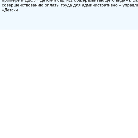
примере МБДОУ «Детский сад №2 общеразвивающего вида» г. Ба
совершенствованию оплаты труда для административно – управ
«Детски