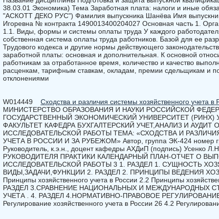
Название дисциплины Подготовка и защита выпускной квалифика
38.03.01 Экономика) Тема Заработная плата: налоги и иные обя
"АСКОТТ ДЕКО РУС") Фамилия выпускника Шанёва Имя выпускник
Игоревна № контракта 1490013400204027 Основная часть 1. Орга
1.1. Виды, формы и системы оплаты труда У каждого работодате
собственная система оплаты труда работников. Базой для ее раз
Трудового кодекса и другие нормы действующего законодательств
заработной платы: основная и дополнительная. К основной относ
работникам за отработанное время, количество и качество выпол
расценкам, тарифным ставкам, окладам, премии сдельщикам и п
отклонениями
W014449
Сходства и различия системы хозяйственного учета в 
МИНИСТЕРСТВО ОБРАЗОВАНИЯ И НАУКИ РОССИЙСКОЙ ФЕДЕ
ГОСУДАРСТВЕННЫЙ ЭКОНОМИЧЕСКИЙ УНИВЕРСИТЕТ (РИНХ)
ФАКУЛЬТЕТ КАФЕДРА БУХГАЛТЕРСКИЙ УЧЕТ,АНАЛИЗ И АУДИТ
ИССЛЕДОВАТЕЛЬСКОЙ РАБОТЫ ТЕМА: «СХОДСТВА И РАЗЛИЧ
УЧЕТА В РОССИИ И ЗА РУБЕЖОМ» Автор, группа ЭК-424 номер гр
Руководитель, к.э.н., доцент кафедры АХДиП (подпись) Усенко Л.
РУКОВОДИТЕЛЯ ПРАКТИКИ КАЛЕНДАРНЫЙ ПЛАН-ОТЧЕТ О ВЫ
ИССЛЕДОВАТЕЛЬСКОЙ РАБОТЫ 3 1. РАЗДЕЛ 1. СУЩНОСТЬ ХОЗ
ВИДЫ,ЗАДАЧИ,ФУНКЦИИ 2. РАЗДЕЛ 2. ПРИНЦИПЫ ВЕДЕНИЯ ХОЗ
Принципы хозяйственного учета в России 2.2 Принципы хозяйствен
РАЗДЕЛ 3.СРАВНЕНИЕ НАЦИОНАЛЬНЫХ И МЕЖДУНАРОДНЫХ СТ
УЧЕТА . 4. РАЗДЕЛ 4.НОРМАТИВНО-ПРАВОВОЕ РЕГУЛИРОВАНИ
Регулирование хозяйственного учета в России 26 4.2 Регулирован