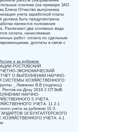
ционной работы (направление
зательные платежи (на примере ЗАО
а Елена Отчество выпускника
низация учета заработной платы
ля должна быть предусмотрена
работки являются положения
а. Различают два основных вида
ится оплата, начисляемая
ненных работ: оплата по сдельным
овременщикам, доплаты в связи с
России и за рубежом
РАЦИИ РОСТОВСКИЙ
 УЧЕТНО-ЭКОНОМИЧЕСКИЙ
 ОТЧЕТ О ВЫПОЛНЕНИИ НАУЧНО-
ИЯ СИСТЕМЫ ХОЗЯЙСТВЕННОГО
уппы _ Левченко В.В (подпись)
Н. Ростов-на-Дону 2018 2 ОТЗЫВ
ПОЛНЕНИИ НАУЧНО-
ЯЙСТВЕННОГО 5 УЧЕТА.
ЯЙСТВЕННОГО УЧЕТА. 11 2.1
ного учета за рубежом 15 3.
АНДАРТОВ 18 БУХГАЛТЕРСКОГО
Е ХОЗЯЙСТВЕННОГО УЧЕТА. 4.1
ие