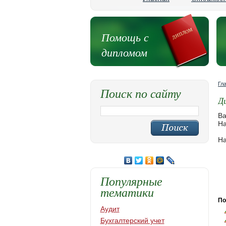
Помощь с
дипломом
Гл
Поиск по сайту
Д
Ва
На
На
Популярные
тематики
По
Аудит
Бухгалтерский учет