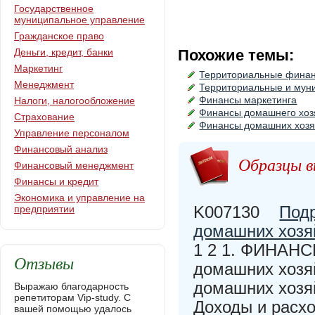
Государственное
муниципальное управление
Гражданское право
Деньги, кредит, банки
Похожие темы:
Маркетинг
Территориальные фина
Менеджмент
Территориальные и мун
Финансы маркетинга
Налоги, налогообложение
Финансы домашнего хоз
Страхование
Финансы домашних хозя
Управление персоналом
Финансовый анализ
Образцы в
Финансовый менеджмент
Финансы и кредит
Экономика и управление на
K007130
Под
предприятии
домашних хозя
1 2 1. ФИНАН
Отзывы
домашних хозяй
домашних хозяй
Выражаю благодарность
репетиторам Vip-study. С
Доходы и расхо
вашей помощью удалось