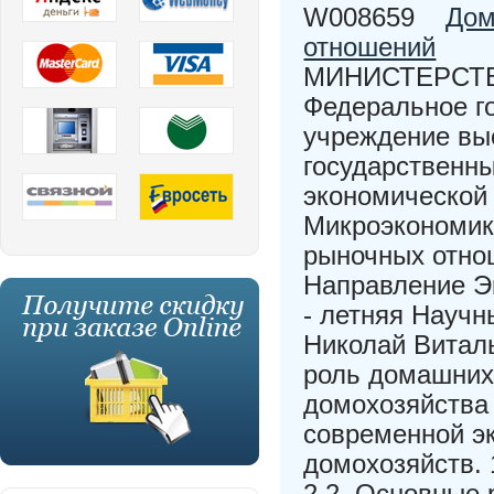
W008659
Дом
отношений
МИНИСТЕРСТВ
Федеральное г
учреждение вы
государственн
экономическо
Микроэкономик
рыночных отно
Направление Эк
- летняя Научн
Николай Виталь
роль домашних
домохозяйства 
современной эк
домохозяйств. 
2.2. Основные 