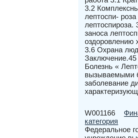
3.2 Комплексн
лептоспи- роза
лептоспироза. 
заноса лептосп
оздоровлению х
3.6 Охрана люд
Заключение.45 
Болезнь « Лепт
вызываемыми б
заболевание ди
характеризующ
W001166
Фин
категория
Федеральное г
учреждение в