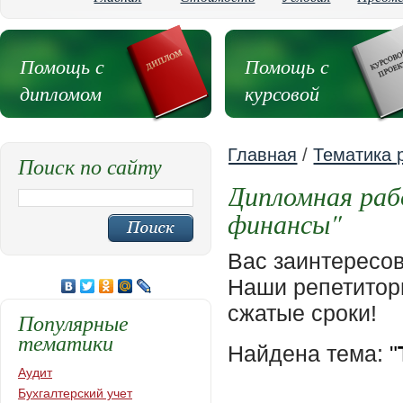
Помощь с
Помощь с
дипломом
курсовой
Главная
/
Тематика 
Поиск по сайту
Дипломная раб
финансы"
Вас заинтересо
Наши репетиторы
сжатые сроки!
Популярные
тематики
Найдена тема:
"
Аудит
Бухгалтерский учет