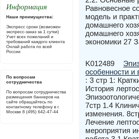
Информация
Равновесное с
модель и практ
Наши преимущества:
домашнего хозя
Экспресс сроки (возможен
экспресс-заказ за 1 сутки)
домашнего хозя
Учет всех пожеланий и
экономики 27 З
требований каждого клиента
Онлай работа по всей
России
K012489
Эпиз
особенности и
По вопросам
: 3 стр 1: Крат
сотрудничества
История лертос
По вопросам сотрудничества
Эпизоотологиче
размещения баннеров на
сайте обращайтесь по
7стр 1.4 Клини
контактному телефону в г.
Москве 8 (495) 642-47-44
изменения. 8ст
Лечение лептос
мероприятия ин
работа 3.1 Кра