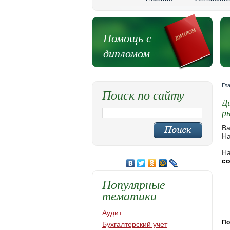
Помощь с
дипломом
Гл
Поиск по сайту
Д
р
Ва
На
На
с
Популярные
тематики
Аудит
По
Бухгалтерский учет