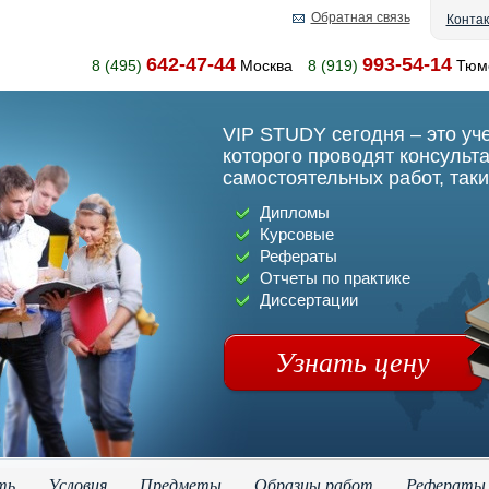
Обратная связь
Конта
642-47-44
993-54-14
8 (495)
Москва
8 (919)
Тюм
VIP STUDY сегодня – это уч
которого проводят консульт
самостоятельных работ, таки
Дипломы
Курсовые
Рефераты
Отчеты по практике
Диссертации
Узнать цену
ть
Условия
Предметы
Образцы работ
Рефераты