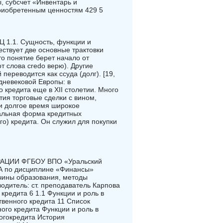
, субсчет «Инвентарь и
приобретенным ценностям 429 5
.1. Сущность, функции и
ствует две основные трактовки
то понятие берет начало от
от слова credо верю). Другие
переводится как ссуда (долг). [19,
дневековой Европы: в
 кредита еще в XII столетии. Много
етия торговые сделки с вином,
ии долгое время широкое
альная форма кредитных
о) кредита. Он служил для покупки
ЦИИ ФГБОУ ВПО «Уральский
А по дисциплине «Финансы»
ичины образования, методы
одитель: ст. преподаватель Карпова
 кредита 6 1.1 Функции и роль в
венного кредита 11 Список
ого кредита Функции и роль в
огокредита История