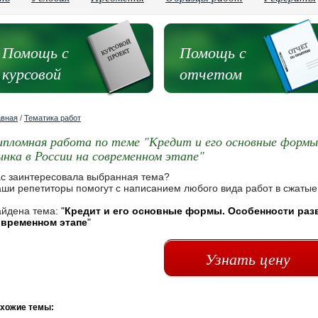
Помощь с
Помощь с
курсовой
отчетом
авная
/
Тематика работ
ипломная работа по теме "Кредит и его основные формы
ынка в России на современном этапе"
с заинтересовала выбранная тема?
ши репетиторы помогут с написанием любого вида работ в сжатые
йдена тема:
"
Кредит и его основные формы. Особенности разв
овременном этапе
"
Узнать цену
хожие темы: