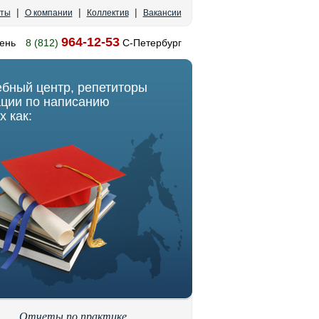
|
|
|
кты
О компании
Коллектив
Вакансии
964-12-53
ень
8 (812)
С-Петербург
ебный центр, репетиторы
ации по написанию
х как:
Отчеты по практике