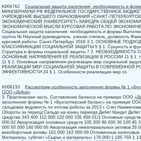
K006762
Социальная защита населения, необходимость и фор
МИНОБРНАУКИ РФ ФЕДЕРАЛЬНОЕ ГОСУДАРСТВЕННОЕ БЮДЖЕ
УЧРЕЖДЕНИЕ ВЫСШЕГО ОБРАЗОВАНИЯ «САНКТ-ПЕТЕРБУРГС
ЭКОНОМИЧЕСКИЙ УНИВЕРСИТЕТ» КАФЕДРА ОБЩЕЙ ЭКОНОМИ
ЭКОНОМИЧЕСКОЙ МЫСЛИ КУРСОВАЯ РАБОТА ПО ЭКОНОМИЧЕС
Социальная защита населения: необходимость и формы Выполнил
группа № Научный руководитель: ученая степень, должность Фами
курсовой работы: Санкт-Петербург 2016 3 1. ОСНОВНЫЕ ПО
КЛАССИФИКАЦИИ СОЦИАЛЬНОЙ ЗАЩИТЫ 5 § 1. Сущность и функц
Структура и формы социальной защиты 7 2. НЕОБХОДИМОСТ
ОСНОВНЫЕ НАПРАВЛЕНИЯ ЕЁ РЕАЛИЗАЦИИ В РОССИИ 11 § 1. Не
11 § 2. Основные направления реализации мер социальной за
РЕАЛИЗАЦИИ МЕР СОЦИАЛЬНОЙ ЗАЩИТЫ В СОВРЕМЕННОЙ Р
ЭФФЕКТИВНОСТИ 24 § 1. Особенности реализации мер со
K006133
Рассмотрим особенность заполнения формы № 1 «Бух
ООО «Дубок»
3. Практическая часть. Составление баланса на примере ООО «Д
заполнения формы № 1 «Бухгалтерский баланс» на примере ООО
сальдовая ведомость по итогам работы за 2013 г. Счет Наименов
Обороты за период Сальдо на конец периода Дебет Кредит Дебет
средства 343 400 112 000 120 000 335 400 01/1 Основные средств
000 02 Амортизация основных средств 105 200 96 000 36 100 45 
000 50 000 140 000 05 Амортизация нематериальных активов 26 0
внеоборотные активы 162 000 162 000 09 Отложенные налоговые а
Материалы, субсчет «Сырье и материалы» 176 000 1 185 750 1 10