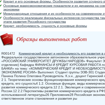
Кредит и его основные формы. Особенности развития ссудного 
Основные макроэкономические показатели и их динамика на сов
экономики
Международные отношения и их особенности на современном э
Особенности реализации фискальных интересов государства т
этапе развития Российского государства
Кредит: необходимость, сущность и основные формы
Образцы выполненных работ
R001472
Коммерческий кредит и необходимость его развития в
Федеральное государственное автономное образовательное учр
«РОССИЙСКИЙ УНИВЕРСИТЕТ ДРУЖБЫ НАРОДОВ» Факультет Э
отделение) Кафедра ФИНАНСЫ И КРЕДИТ КУРСОВАЯ РАБОТА по 
БАНКИ» на тему: «КОММЕРЧЕСКИЙ КРЕДИТ И НЕОБХОДИМОСТ
ЭКОНОМИКЕ РОСИИ» Выполнил: Студент группы ЭЭВ-301 Студен
Панина Полина Олеговна Руководитель: К.э.н., доцент Гирински
2 1. Теоретические основы функционирования коммерческого кре
кредита, его сущность4 1.2. Основные функции, виды коммерческ
развития коммерческого кредита.12 2.1. Эволюция и современное
России.12 2.2 Перспективы развития коммерческого кредита в РФ
использованной литературы26 Приложение28 Российская экономик
ответственном этапе становления и развития ры