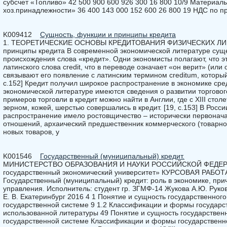
субсчет «Топливо» 42 500 900 600 926 300 16 800 10/9 Материалы
хоз.принадлежности» 36 400 143 000 152 600 26 800 19 НДС по 
K009412
Сущность, функции и принципы кредита
1. ТЕОРЕТИЧЕСКИЕ ОСНОВЫ КРЕДИТОВАНИЯ ФИЗИЧЕСКИХ ЛИЦ 1
принципы кредита В современной экономической литературе суще
происхождения слова «кредит». Одни экономисты полагают, что э
латинского слова credit, что в переводе означает «он верит» (или 
связывают его появление с латинским термином creditum, который 
с.152] Кредит получил широкое распространение в экономике сре
экономической литературе имеются сведения о развитии торгового
примеров торговли в кредит можно найти в Англии, где с XIII стол
зерном, кожей, шерстью совершались в кредит. [19, с.153] В Росс
распространение имело ростовщичество – исторически первонач
отношений, архаический предшественник коммерческого (товарног
новых товаров, у
K001546
Государственный (муниципальный) кредит.
МИНИСТЕРСТВО ОБРАЗОВАНИЯ И НАУКИ РОССИЙСКОЙ ФЕДЕРА
государственный экономический университет» КУРСОВАЯ РАБОТ
Государственный (муниципальный) кредит: роль в экономике, пр
управления. Исполнитель: студент гр. ЗГМФ-14 Жукова А.Ю. Руков
Е. В. Екатеринбург 2016 4 1 Понятие и сущность государственного
государственной системе 9 1.2 Классификации и формы государст
использованной литературы 49 Понятие и сущность государственн
государственной системе Классификации и формы государственн