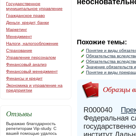
неосновательн
Государственное
муниципальное управление
Гражданское право
Деньги, кредит, банки
Маркетинг
Менеджмент
Похожие темы:
Налоги, налогообложение
Страхование
Понятие и виды обязате
Обязательства вследств
Управление персоналом
Обязательства вследств
Финансовый анализ
Значение обязательств 
Финансовый менеджмент
Понятие и виды прекращ
Финансы и кредит
Экономика и управление на
Образцы в
предприятии
R000040
Пре
Отзывы
Федеральная с
Выражаю благодарность
государственн
репетиторам Vip-study. С
институт Даль
вашей помощью удалось