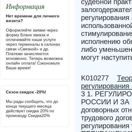
судебной практ
Информация
залогодержател
Нет времени для личного
регулирования 
визита?
использованной
Оформляйте заявки через
стимулировани
форму Бланк заказа и
оплачивайте наши услуги
исполнению обя
через терминалы в салонах
либо уменьшен
связи «Связной» и др.
Платежи зачисляются
могут наступит
мгновенно. Теперь возможна
онлайн оплата! Сэкономьте
Ваше время!
K010277
Теор
регулирования
Сезон скидок -20%!
3 1. РЕГУЛИ
РОССИИ И ЗА 
Мы рады сообщить, что до
конца текущего месяца
договорных отн
действует скидка 20% по
промокоду Скидка20%
трудового дого
регулирования