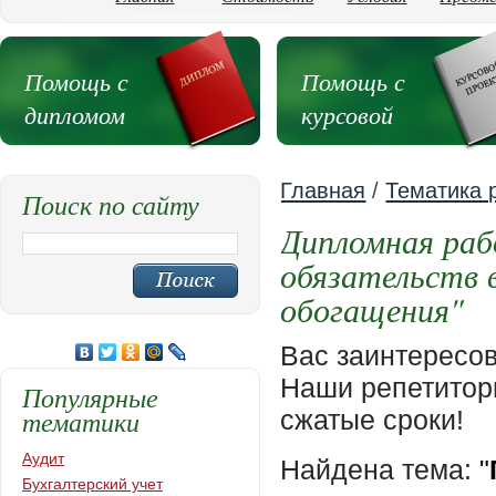
Помощь с
Помощь с
дипломом
курсовой
Главная
/
Тематика 
Поиск по сайту
Дипломная раб
обязательств 
обогащения"
Вас заинтересо
Наши репетиторы
Популярные
тематики
сжатые сроки!
Аудит
Найдена тема:
"
Бухгалтерский учет