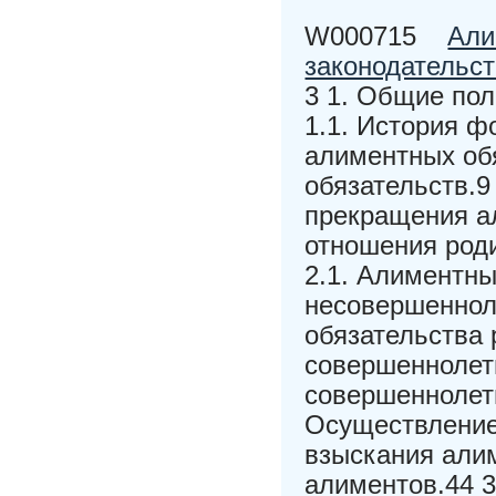
W000715
Али
законодательс
3 1. Общие по
1.1. История ф
алиментных обя
обязательств.9
прекращения а
отношения роди
2.1. Алиментн
несовершеннол
обязательства
совершеннолет
совершеннолетн
Осуществление
взыскания алим
алиментов.44 3