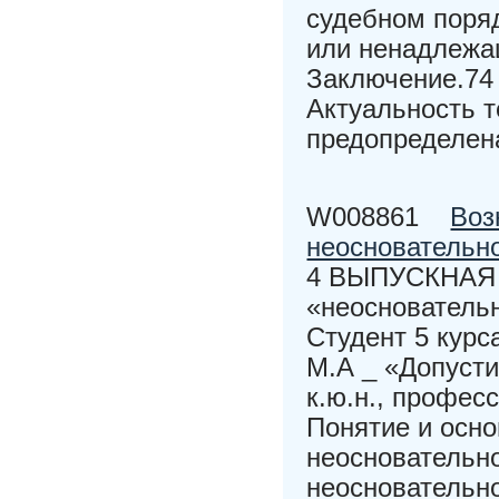
судебном поряд
или ненадлежа
Заключение.74
Актуальность 
предопределена
W008861
Воз
неосновательн
4 ВЫПУСКНАЯ
«неоснователь
Студент 5 кур
М.А _ «Допусти
к.ю.н., профес
Понятие и осно
неосновательно
неосновательно