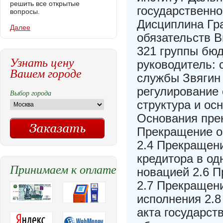
решить все открытые
государственн
вопросы.
Дисциплина Гр
Далее
обязательств В
321 группы бю
Узнать цену
руководитель:
Вашем городе
службы Звягин 
регулирование 
Выбор города
структура и ос
Основания прек
Прекращение об
2.4 Прекращен
кредитора в од
Принимаем к оплате
новацией 2.6 
2.7 Прекращен
исполнения 2.8
акта государст