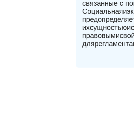
связанные с по
Социальнаяиэк
предопределяе
ихсущностьюи
правовымисвой
длярегламента