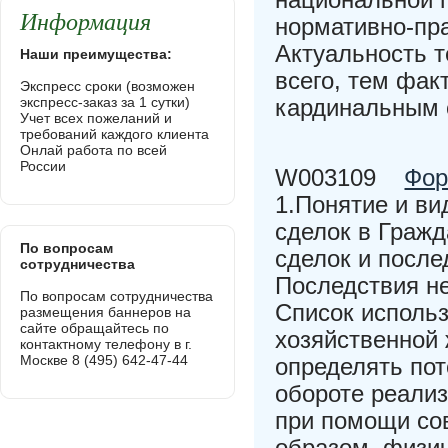
Информация
нормативно-пр
Актуальность 
Наши преимущества:
всего, тем фак
Экспресс сроки (возможен
экспресс-заказ за 1 сутки)
кардинальным 
Учет всех пожеланий и
требований каждого клиента
Онлай работа по всей
России
W003109
Фор
1.Понятие и ви
сделок в Гражд
По вопросам
сделок и после
сотрудничества
Последствия н
По вопросам сотрудничества
Список использ
размещения баннеров на
сайте обращайтесь по
хозяйственной
контактному телефону в г.
Москве 8 (495) 642-47-44
определять пот
обороте реали
при помощи со
образом, физи