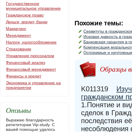
Государственное
муниципальное управление
Гражданское право
Деньги, кредит, банки
Похожие темы:
Маркетинг
Сервитуты в гражданско
Менеджмент
Исковая давность в гра
Банковская гарантия в 
Налоги, налогообложение
Компенсация морального
Страхование
Оспоримые и ничтожные 
Управление персоналом
Финансовый анализ
Образцы в
Финансовый менеджмент
Финансы и кредит
Экономика и управление на
K011319
Изуч
предприятии
гражданском п
1.Понятие и ви
Отзывы
сделок в Гражд
последствия е
Выражаю благодарность
репетиторам Vip-study. С
несоблюдения 
вашей помощью удалось