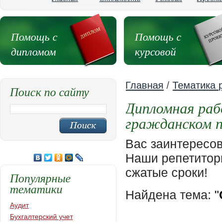
Помощь с
Помощь с
дипломом
курсовой
Главная
/
Тематика 
Поиск по сайту
Дипломная раб
гражданском п
Вас заинтересо
Наши репетиторы
сжатые сроки!
Популярные
тематики
Найдена тема:
"
Аудит
Бухгалтерский учет