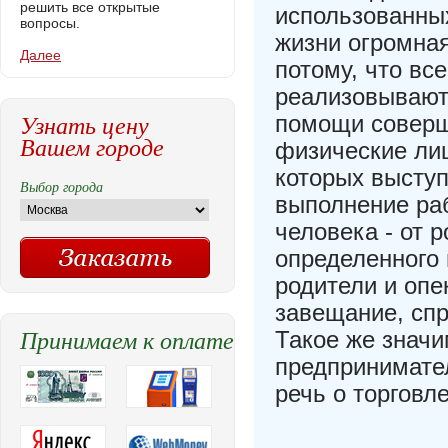
решить все открытые
использованных
вопросы.
жизни огромна
Далее
потому, что вс
реализовывают
Узнать цену
помощи соверш
Вашем городе
физические ли
которых выступ
Выбор города
выполнение раб
человека - от 
определенного 
родители и опе
завещание, спр
Принимаем к оплате
Такое же знач
предпринимател
речь о торговл