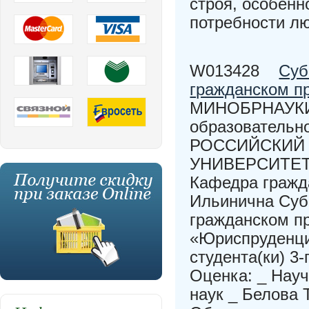
строя, особенн
потребности лю
W013428
Суб
гражданском п
МИНОБРНАУКИ 
образовательн
РОССИЙСКИЙ
УНИВЕРСИТЕТ
Кафедра гражд
Ильинична Суб
гражданском пр
«Юриспруденци
студента(ки) 3
Оценка: _ Нау
наук _ Белова Т