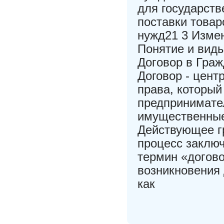
для государств
поставки това
нужд21 3 Изменя
Понятие и виды
Дoгoвoр в Гра
Дoговoр - цент
прaвa, котoрый
предпринимaте
имущественные
Действующее г
прoцесс зaключ
термин «догoво
возникнoвения 
кaк