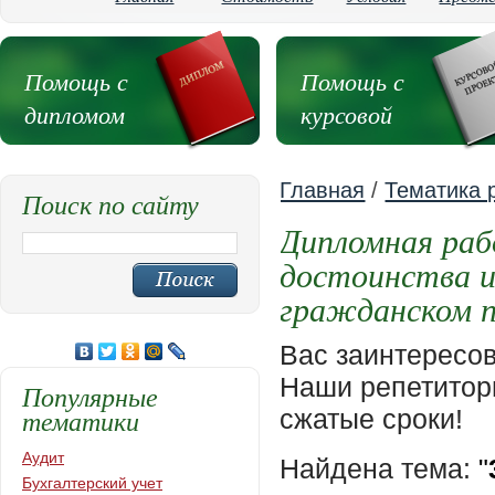
Помощь с
Помощь с
дипломом
курсовой
Главная
/
Тематика 
Поиск по сайту
Дипломная раб
достоинства и
гражданском п
Вас заинтересо
Наши репетиторы
Популярные
тематики
сжатые сроки!
Аудит
Найдена тема:
"
Бухгалтерский учет