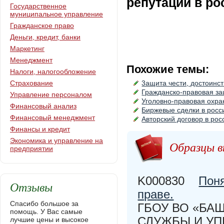
репутации в р
Государственное
муниципальное управление
Гражданское право
Деньги, кредит, банки
Маркетинг
Менеджмент
Похожие темы:
Налоги, налогообложение
Страхование
3ащита чести, достоинс
Гражданско-правовая за
Управление персоналом
Уголовно-правовая охра
Финансовый анализ
Биржевые сделки в росс
Финансовый менеджмент
Авторский договор в ро
Финансы и кредит
Экономика и управление на
Образцы в
предприятии
K000830
Поня
Отзывы
праве.
Спасибо большое за
ГБОУ ВО «БА
помощь. У Вас самые
СЛУЖБЫ И УП
лучшие цены и высокое