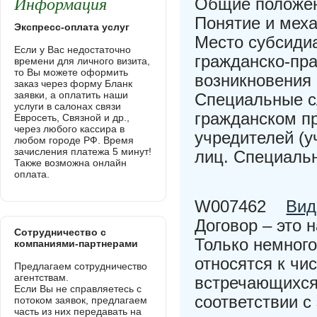
Информация
Общие положен
Понятие и меха
Экспресс-оплата услуг
Место субсидиа
Если у Вас недостаточно
гражданско-пра
времени для личного визита,
то Вы можете оформить
возникновения 
заказ через форму Бланк
заявки, а оплатить наши
Специальные с
услуги в салонах связи
гражданском п
Евросеть, Связной и др.,
через любого кассира в
учредителей (у
любом городе РФ. Время
зачисления платежа 5 минут!
лиц. Специаль
Также возможна онлайн
оплата.
W007462
Вид
Договор – это 
Сотрудничество с
Только немног
компаниями-партнерами
относятся к чи
Предлагаем сотрудничество
агентствам.
встречающихся 
Если Вы не справляетесь с
соответствии с
потоком заявок, предлагаем
часть из них передавать на