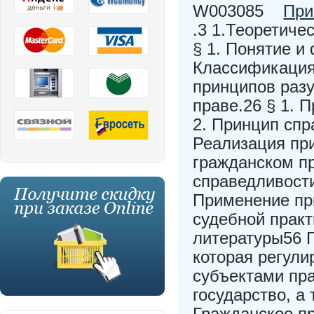
W003085
При
.3 1.Теоретиче
§ 1. Понятие и
Классификация
принципов раз
праве.26 § 1. 
2. Принцип спр
Реализация пр
гражданском пр
справедливости
Применение пр
судебной прак
литературы56 Г
которая регул
субъектами пра
государство, а
Гражданское пр