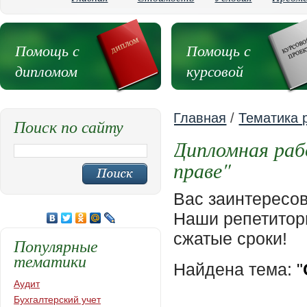
Помощь с
Помощь с
дипломом
курсовой
Главная
/
Тематика 
Поиск по сайту
Дипломная раб
праве"
Вас заинтересо
Наши репетиторы
сжатые сроки!
Популярные
тематики
Найдена тема:
"
Аудит
Бухгалтерский учет