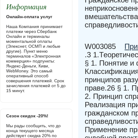
Информация
неприкосновенн
вмешательства 
Онлайн-оплата услуг
справедливости
Наша Компания принимает
платежи через Сбербанк
Онлайн и терминалы
моментальной оплаты
W003085
При
(Элекснет, ОСМП и любые
другие). Пункт меню
.3 1.Теоретиче
терминалов «Электронная
коммерция» подпункты:
§ 1. Понятие и
Яндекс-Деньги, Киви,
Классификация
WebMoney. Это самый
оперативный способ
принципов раз
совершения платежей. Срок
зачисления платежей от 5 до
праве.26 § 1. 
15 минут.
2. Принцип спр
Реализация пр
гражданском пр
Сезон скидок -20%!
справедливости
Мы рады сообщить, что до
Применение пр
конца текущего месяца
действует скидка 20% по
судебной прак