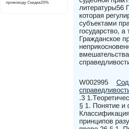
промокоду Скидка20%
литературы56 Г
которая регул
субъектами пра
государство, а
Гражданское пр
неприкосновенн
вмешательства 
справедливости
W002995
Сод
справедливост
.3 1.Теоретиче
§ 1. Понятие и
Классификация
принципов раз
праве.26 § 1. 