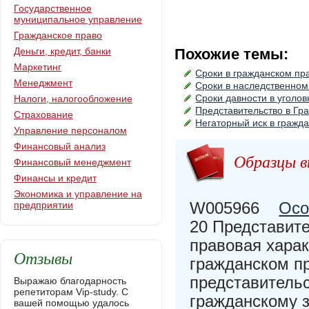
Государственное
муниципальное управление
Гражданское право
Деньги, кредит, банки
Похожие темы:
Маркетинг
Сроки в гражданском пр
Менеджмент
Сроки в наследственном
Сроки давности в уголо
Налоги, налогообложение
Представительство в Гр
Страхование
Негаторный иск в гражд
Управление персоналом
Финансовый анализ
Образцы в
Финансовый менеджмент
Финансы и кредит
Экономика и управление на
W005966
Осо
предприятии
20 Представит
правовая харак
Отзывы
гражданском пр
представитель
Выражаю благодарность
репетиторам Vip-study. С
гражданскому з
вашей помощью удалось