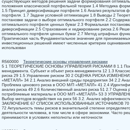
существующих методов решения задачи формирования оптималь
положения классической портфельной теории 1.4 Методика фор
1.5 Принцип диверсификации портфеля 1.6 Анализ результатов 
портфеля. 1.7 Задачи условной оптимизации 1.8 Выводы 2 Теорет
постановке задачи о выборе оптимального портфеля 2.2 Содержа
оптимального портфеля ценных бумаг 2.3 Формальная постановка
диверсификации 2.5 Страхование и хеджирование риска 2.6 Реш
оптимального портфеля ценных бумаг 2.7 Метод штрафных функц
Практическая часть Фундаментальное значение для принимаемы
инвестиционных решений имеют численные критерии оценивания
использован
R560000
Теоретические основы управления рисками
5 1 ТЕОРЕТИЧЕСКИЕ ОСНОВЫ УПРАВЛЕНИЯ РИСКАМИ 8 1.1 Поняти
менеджмента. Субъект и объект риск-менеджмента 12 1.3 Класси
риска 29 1.5 Управление риском 30 2 ОЦЕНКА РИСКА ИЗМЕНЕ
«МЕТАЛЛ» 34 2.1 Анализ внешней среды предприятия 34 2.2 Анал
Проблема ценового риска в ООО М/П «МЕТАЛЛ» 41 2.4 Идентифик
анализ риска 49 2.6 Количественный анализ риска 51 2.7 Оценка 
потребляемые материалы в ООО М/П «МЕТАЛЛ» 53 3 УПРАВЛЕ
Выбор методов воздействия на риск 56 3.2. Анализ эффективнос
ЗАКЛЮЧЕНИЕ 67 СПИСОК ИСПОЛЬЗОВАННЫХ ИСТОЧНИКОВ 70
72 Актуальность темы рисков в значительной степени определяет
деятельности человека, в том числе в сфере экономики. Часто 
принимаются в условиях неполноты или неточности