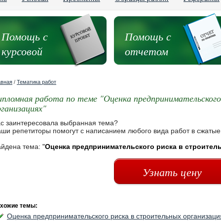
Помощь с
Помощь с
курсовой
отчетом
авная
/
Тематика работ
ипломная работа по теме "Оценка предпринимательского
рганизациях"
с заинтересовала выбранная тема?
ши репетиторы помогут с написанием любого вида работ в сжатые
йдена тема:
"
Оценка предпринимательского риска в строител
Узнать цену
хожие темы:
Оценка предпринимательского риска в строительных организаци