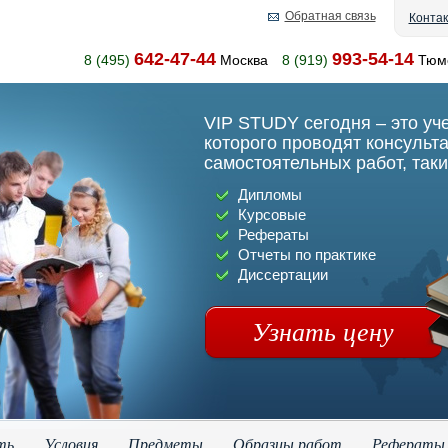
Обратная связь
Конта
642-47-44
993-54-14
8 (495)
Москва
8 (919)
Тюм
VIP STUDY сегодня – это уч
которого проводят консульт
самостоятельных работ, таки
Дипломы
Курсовые
Рефераты
Отчеты по практике
Диссертации
Узнать цену
ть
Условия
Предметы
Образцы работ
Рефераты