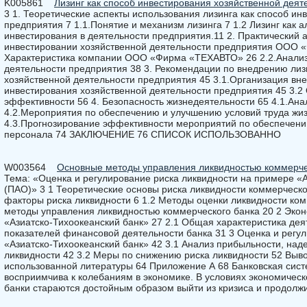
K005861
Лизинг как способ инвестирования хозяйственной дея
3 1. Теоретические аспекты использования лизинга как способ ин
предприятия 7 1.1.Понятие и механизм лизинга 7 1.2 Лизинг как 
инвестирования в деятельности предприятия.11 2. Практический 
инвестировании хозяйственной деятельности предприятия ООО 
Характеристика компании ООО «Фирма «ТЕХАВТО» 26 2.2.Анализ
деятельности предприятия 38 3. Рекомендации по внедрению лиз
хозяйственной деятельности предприятия 45 3.1.Организация вне
инвестирования хозяйственной деятельности предприятия 45 3.2
эффективности 56 4. Безопасность жизнедеятельности 65 4.1.Ана
4.2.Мероприятия по обеспечению и улучшению условий труда жи
4.3.Прогнозирование эффективности мероприятий по обеспечени
персонала 74 ЗАКЛЮЧЕНИЕ 76 СПИСОК ИСПОЛЬЗОВАННО
W003564
Основные методы управления ликвидностью коммерче
Тема: «Оценка и регулирование риска ликвидности на примере «А
(ПАО)» 3 1 Теоретические основы риска ликвидности коммерческо
факторы риска ликвидности 6 1.2 Методы оценки ликвидности ком
методы управления ликвидностью коммерческого банка 20 2 Эко
«Азиатско-Тихоокеанский банк» 27 2.1 Общая характеристика дея
показателей финансовой деятельности банка 31 3 Оценка и регу
«Азиатско-Тихоокеанский банк» 42 3.1 Анализ прибыльности, над
ликвидности 42 3.2 Меры по снижению риска ликвидности 52 Выв
использованной литературы 64 Приложение А 68 Банковская систе
восприимчива к колебаниям в экономике. В условиях экономичес
банки стараются достойным образом выйти из кризиса и продолжи