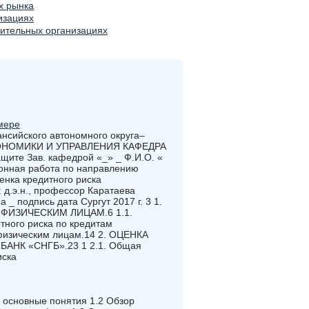
х рынка
изациях
оительных организациях
мере
йского автономного округа–
ЭКОНОМИКИ И УПРАВЛЕНИЯ КАФЕДРА
е Зав. кафедрой «_» _ Ф.И.О. «
нная работа по направлению
енка кредитного риска
 д.э.н., профессор Каратаева
_ подпись дата Сургут 2017 г. 3 1.
ФИЗИЧЕСКИМ ЛИЦАМ.6 1.1.
тного риска по кредитам
 физическим лицам.14 2. ОЦЕНКА
НК «СНГБ».23 1 2.1. Общая
иска
 основные понятия 1.2 Обзор