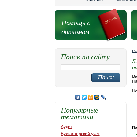
Помощь с
дипломом
Гл
Поиск по сайту
Д
о
Ва
На
На
Популярные
тематики
Аудит
По
Бухгалтерский учет