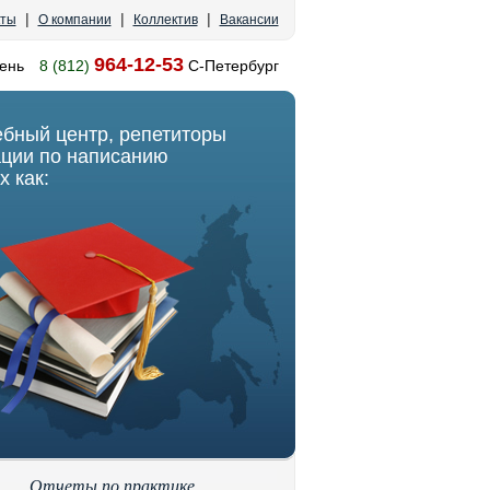
|
|
|
кты
О компании
Коллектив
Вакансии
964-12-53
ень
8 (812)
С-Петербург
ебный центр, репетиторы
ации по написанию
х как:
Отчеты по практике