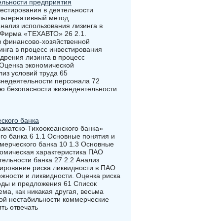
тельности предприятия
вестирования в деятельности
альтернативный метод
анализ использования лизинга в
«Фирма «ТЕХАВТО» 26 2.1.
 финансово-хозяйственной
инга в процесс инвестирования
дрения лизинга в процесс
 Оценка экономической
лиз условий труда 65
знедеятельности персонала 72
ю безопасности жизнедеятельности
ского банка
зиатско-Тихоокеанского банка»
го банка 6 1.1 Основные понятия и
мерческого банка 10 1.3 Основные
номическая характеристика ПАО
тельности банка 27 2.2 Анализ
лирование риска ликвидности в ПАО
ежности и ликвидности. Оценка риска
оды и предложения 61 Список
ма, как никакая другая, весьма
кой нестабильности коммерческие
ть отвечать