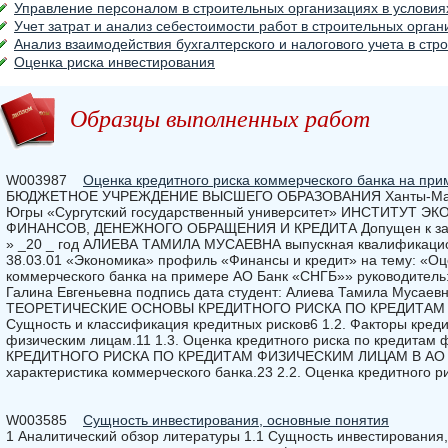
Управление персоналом в строительных организациях в условия
Учет затрат и анализ себестоимости работ в строительных орган
Анализ взаимодействия бухгалтерского и налогового учета в стр
Оценка риска инвестирования
Образцы выполненных работ
W003987
Оценка кредитного риска коммерческого банка на при
БЮДЖЕТНОЕ УЧРЕЖДЕНИЕ ВЫСШЕГО ОБРАЗОВАНИЯ Ханты-Манси
Югры «Сургутский государственный университет» ИНСТИТУТ 
ФИНАНСОВ, ДЕНЕЖНОГО ОБРАЩЕНИЯ И КРЕДИТА Допущен к защит
» _20 _ год АЛИЕВА ТАМИЛА МУСАЕВНА выпускная квалификацио
38.03.01 «Экономика» профиль «Финансы и кредит» на тему: «Оц
коммерческого банка на примере АО Банк «СНГБ»» руководитель:
Галина Евгеньевна подпись дата студент: Алиева Тамила Мусаевна 
ТЕОРЕТИЧЕСКИЕ ОСНОВЫ КРЕДИТНОГО РИСКА ПО КРЕДИТАМ 
Сущность и классификация кредитных рисков6 1.2. Факторы креди
физическим лицам.11 1.3. Оценка кредитного риска по кредитам
КРЕДИТНОГО РИСКА ПО КРЕДИТАМ ФИЗИЧЕСКИМ ЛИЦАМ В АО БА
характеристика коммерческого банка.23 2.2. Оценка кредитного р
W003585
Сущность инвестирования, основные понятия
1 Аналитический обзор литературы 1.1 Сущность инвестирования,