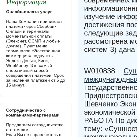
Информация
информационны
Онлайн-оплата услуг
изучение инфо
Наша Компания принимает
достижения по
платежи через Сбербанк
Онлайн и терминалы
следующие зада
моментальной оплаты
рассмотрена м
(Элекснет, ОСМП и любые
другие). Пункт меню
систем 3) дана
терминалов «Электронная
коммерция» подпункты:
Яндекс-Деньги, Киви,
WebMoney. Это самый
W010838
Сущ
оперативный способ
совершения платежей. Срок
международных
зачисления платежей от 5 до
15 минут.
Государственн
Приднестровски
Шевченко Экон
Сотрудничество с
экономической
компаниями-партнерами
РАБОТА По дис
Предлагаем сотрудничество
тему: «Сущнос
агентствам.
Если Вы не справляетесь с
международных