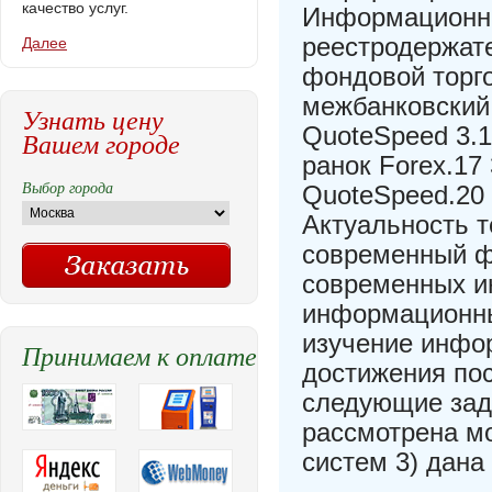
качество услуг.
Информационна
реестродержат
Далее
фондовой торг
межбанковский
Узнать цену
QuoteSpeed 3.
Вашем городе
ранок Forex.17
Выбор города
QuoteSpeed.20
Актуальность т
современный ф
современных и
информационны
изучение инфо
Принимаем к оплате
достижения по
следующие зада
рассмотрена м
систем 3) дана