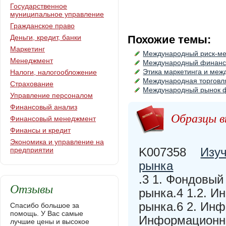
Государственное
муниципальное управление
Гражданское право
Деньги, кредит, банки
Похожие темы:
Маркетинг
Международный риск-м
Менеджмент
Международный финанс
Этика маркетинга и меж
Налоги, налогообложение
Международная торговл
Страхование
Международный рынок 
Управление персоналом
Финансовый анализ
Образцы в
Финансовый менеджмент
Финансы и кредит
Экономика и управление на
K007358
Изу
предприятии
рынка
.3 1. Фондовый
Отзывы
рынка.4 1.2. 
рынка.6 2. Ин
Спасибо большое за
помощь. У Вас самые
Информационна
лучшие цены и высокое