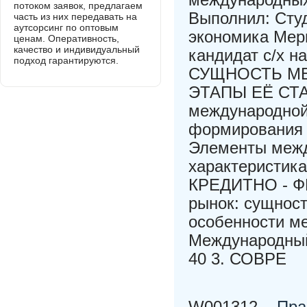
потоком заявок, предлагаем
Выполнил: Сту
часть из них передавать на
аутсорсинг по оптовым
экономика Мери
ценам. Оперативность,
качество и индивидуальный
кандидат с/х на
подход гарантируются.
СУЩНОСТЬ М
ЭТАПЫ ЕЁ СТА
международной
формирования 
Элементы межд
характеристи
КРЕДИТНО - Ф
рынок: сущност
особенности м
Международный
40 3. СОВРЕ
W001312
Пра