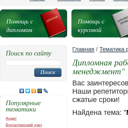
Помощь с
Помощь с
дипломом
курсовой
Главная
/
Тематика 
Поиск по сайту
Дипломная раб
менеджмент"
Вас заинтересо
Наши репетиторы
сжатые сроки!
Популярные
тематики
Найдена тема:
"
Аудит
Бухгалтерский учет