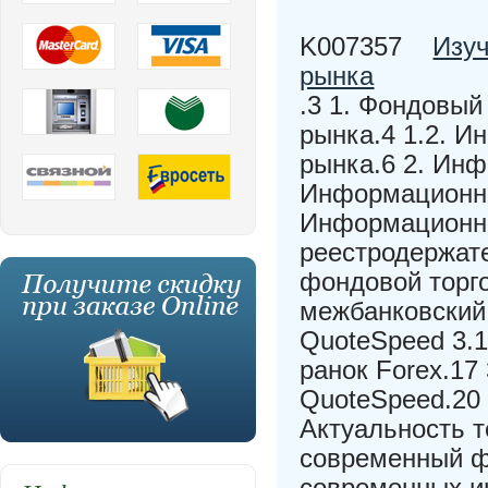
K007357
Изу
рынка
.3 1. Фондовый
рынка.4 1.2. 
рынка.6 2. Ин
Информационна
Информационна
реестродержат
фондовой торг
межбанковский
QuoteSpeed 3.
ранок Forex.17
QuoteSpeed.20
Актуальность т
современный ф
современных и