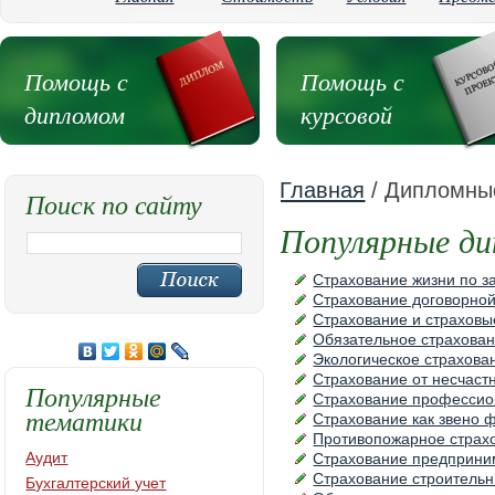
Помощь с
Помощь с
дипломом
курсовой
Главная
/ Дипломные
Поиск по сайту
Популярные д
Страхование жизни по з
Страхование договорной
Страхование и страховы
Обязательное страхова
Экологическое страхова
Страхование от несчаст
Популярные
Страхование профессион
тематики
Страхование как звено 
Противопожарное страхо
Аудит
Страхование предприни
Страхование строительн
Бухгалтерский учет