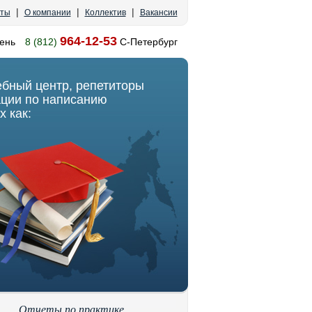
|
|
|
кты
О компании
Коллектив
Вакансии
964-12-53
ень
8 (812)
С-Петербург
ебный центр, репетиторы
ации по написанию
х как:
Отчеты по практике