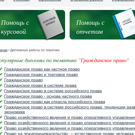
Помощь с
Помощь с
курсовой
отчетом
авная
/ Дипломные работы по тематике
опулярные дипломы по тематике
"Гражданское право"
Гражданское право как частное право
Гражданское право и торговое право
Гражданское право
Гражданское право в системе права
Гражданское право в системе российского права
Гражданское право - основа частного права
Гражданское право как отрасль российского права
Гражданское право в системе российского права: тенденции раз
экономике
Право хозяйственного ведения и право оперативного управлени
Право хозяйственного ведения и право оперативного управлени
Право хозяйственного ведения и право оперативного управлени
Право на предпринимательство — естественное право человека