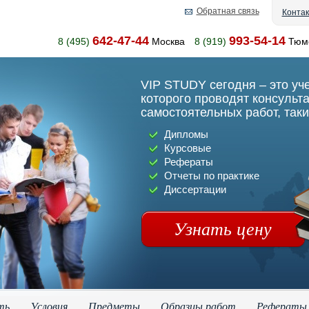
Обратная связь
Конта
642-47-44
993-54-14
8 (495)
Москва
8 (919)
Тюм
VIP STUDY сегодня – это уч
которого проводят консульт
самостоятельных работ, таки
Дипломы
Курсовые
Рефераты
Отчеты по практике
Диссертации
Узнать цену
ть
Условия
Предметы
Образцы работ
Рефераты