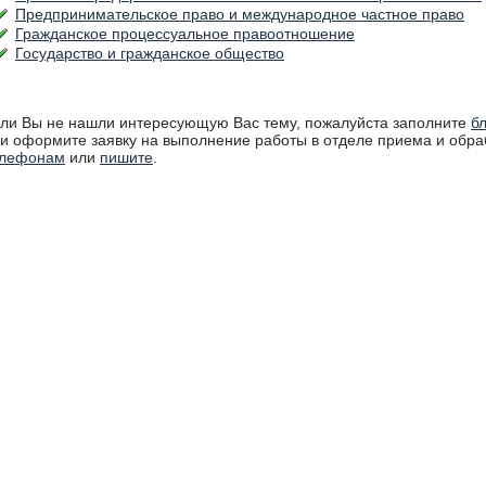
Предпринимательское право и международное частное право
Гражданское процессуальное правоотношение
Государство и гражданское общество
ли Вы не нашли интересующую Вас тему, пожалуйста заполните
бл
и оформите заявку на выполнение работы в отделе приема и обра
елефонам
или
пишите
.