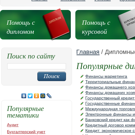
Помощь с
Помощь с
дипломом
курсовой
Главная
/ Дипломные
Поиск по сайту
Популярные д
Финансы маркетинга
Территориальные фина
Финансы домашнего хоз
Финансы домашних хозя
Государственный кредит
Государственные финан
Популярные
Международная торговл
тематики
Электронные финансы и
Банковский кредит как 
Аудит
Кредитный договор комм
Кредит: экономическое 
Бухгалтерский учет